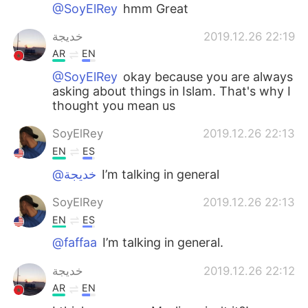
Deutsch
日本語
@SoyElRey
hmm Great
خديجة
2019.12.26 22:19
한국어
Русский
AR
EN
ไทย
Indonesia
@SoyElRey
okay because you are always
asking about things in Islam. That's why I
thought you mean us
Italiano
Türkçe
SoyElRey
2019.12.26 22:13
Português
EN
ES
@خديجة
I’m talking in general
SoyElRey
2019.12.26 22:13
EN
ES
@faffaa
I’m talking in general.
خديجة
2019.12.26 22:12
AR
EN