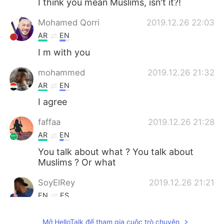
I think you mean Muslims, isn't it?!
Mohamed Qorri
2019.12.26 22:03
AR
EN
I m with you
mohammed
2019.12.26 21:32
AR
EN
I agree
faffaa
2019.12.26 21:28
AR
EN
You talk about what ? You talk about
Muslims ? Or what
SoyElRey
2019.12.26 21:21
EN
ES
أنا أتفق معك.
@هــــــاچـــر
Mở HelloTalk để tham gia cuộc trò chuyện