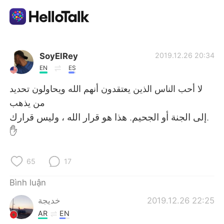
Ứng dụng trao đổi ngôn ngữ
SoyElRey
2019.12.26 20:34
EN
ES
AI Grammar Checker
لا أحب الناس الذين يعتقدون أنهم الله ويحاولون تحديد
من يذهب
Tiếng Việt
إلى الجنة أو الجحيم. هذا هو قرار الله ، وليس قرارك.
✋
English
简体中文
65
17
繁體中文
Español
Bình luận
خديجة
2019.12.26 22:25
العربية
Français
AR
EN