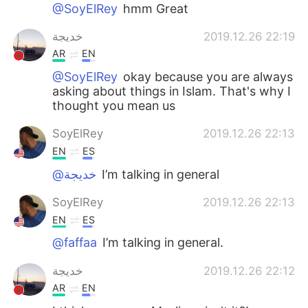
Deutsch
日本語
@SoyElRey
hmm Great
خديجة
2019.12.26 22:19
Русский
ไทย
AR
EN
Indonesia
Italiano
@SoyElRey
okay because you are always
asking about things in Islam. That's why I
thought you mean us
Türkçe
Tiếng Việt
SoyElRey
2019.12.26 22:13
Português
EN
ES
@خديجة
I’m talking in general
SoyElRey
2019.12.26 22:13
EN
ES
@faffaa
I’m talking in general.
خديجة
2019.12.26 22:12
AR
EN