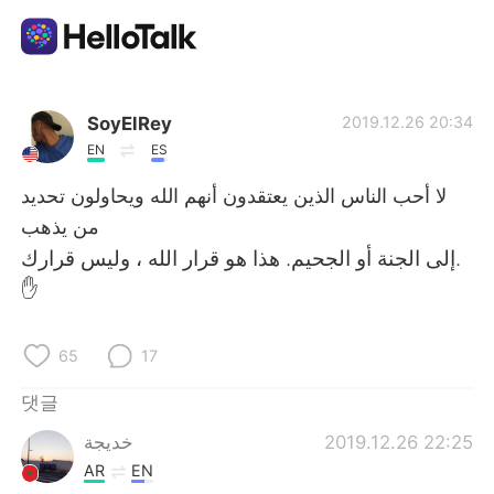
언어 교환 앱
SoyElRey
2019.12.26 20:34
EN
ES
AI Grammar Checker
لا أحب الناس الذين يعتقدون أنهم الله ويحاولون تحديد
من يذهب
한국어
إلى الجنة أو الجحيم. هذا هو قرار الله ، وليس قرارك.
✋
English
简体中文
65
17
繁體中文
Español
댓글
خديجة
2019.12.26 22:25
العربية
Français
AR
EN