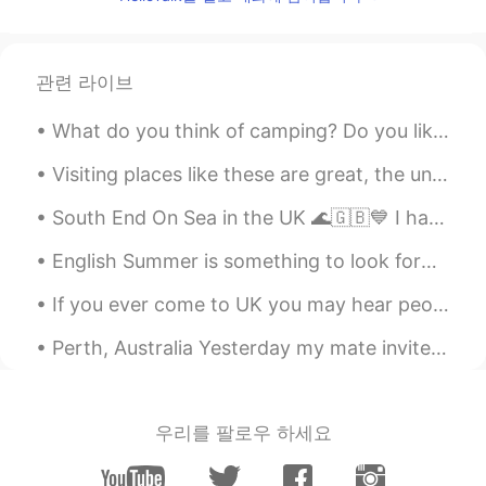
Tamer Zabout
2019.12.26 21:04
AR
EN
Who knows the unseen, God know
관련 라이브
everything. You said that
What do you think of camping? Do you like it? What do you like about it? Have you got any stories...
تعليم اللغة العربية
2019.12.26 21:01
Visiting places like these are great, the unique landscapes tend to be the most memorable and mak...
AR
EN
كفاكم غباءً كل من دافع عنه وعن منشوره كفى
South End On Sea in the UK 🌊🇬🇧💙 I have been here a couple of times, it's really a pretty place wi...
غباءً هو نصراني ويدافع عن النصارى ودينهم
ويقول أنه سيدخل المشركون الجنة. افهموا قبل
English Summer is something to look forward to. There's a lot of places to visit in the UK 🌞 英語の...
ان تكتبوا يا عرب. ام انه المهم عندكم الكلام
If you ever come to UK you may hear people say: “This is daylight robbery” This means it’s too e...
والثرثرة فقط.. هذا ضد دينكم
Perth, Australia Yesterday my mate invited us over to cook us BBQ and watch TV. The whole time...
SoyElRey
2019.12.26 20:58
EN
ES
@Never give up
I’m gonna get you. 😂 😂
우리를 팔로우 하세요
Never give up
2019.12.26 20:48
AR
EN