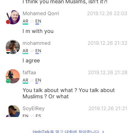
I think you mean Muslims, isn't it?!
Mohamed Qorri
2019.12.26 22:03
AR
EN
I m with you
mohammed
2019.12.26 21:32
AR
EN
I agree
faffaa
2019.12.26 21:28
AR
EN
You talk about what ? You talk about
Muslims ? Or what
SoyElRey
2019.12.26 21:21
EN
ES
أنا أتفق معك.
@هــــــاچـــر
HelloTalk을 열고 대화에 참여합니다