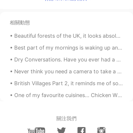
Tamer Zabout
2019.12.26 21:04
AR
EN
Who knows the unseen, God know
相關動態
everything. You said that
تعليم اللغة العربية
2019.12.26 21:01
Best part of my mornings is waking up and making coffee latte and being very careful when I make ...
AR
EN
كفاكم غباءً كل من دافع عنه وعن منشوره كفى
Dry Conversations. Have you ever had a dry conversation before? I hate them. A dry conversatio...
غباءً هو نصراني ويدافع عن النصارى ودينهم
ويقول أنه سيدخل المشركون الجنة. افهموا قبل
Never think you need a camera to take a good photo, I take this sky one with my mobile (IPhone). ...
ان تكتبوا يا عرب. ام انه المهم عندكم الكلام
British Villages Part 2, it reminds me of some Disney movies, if there are any animators then you...
والثرثرة فقط.. هذا ضد دينكم
One of my favourite cuisines... Chicken Wings and Chips.. It's so simple but yet so filling and t...
SoyElRey
2019.12.26 20:58
EN
ES
@Never give up
I’m gonna get you. 😂 😂
關注我們
Never give up
2019.12.26 20:48
AR
EN