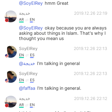
日本語
한국어
@SoyElRey
hmm Great
خديجة
2019.12.26 22:19
Русский
ไทย
AR
EN
Indonesia
Italiano
@SoyElRey
okay because you are always
asking about things in Islam. That's why I
thought you mean us
Türkçe
Tiếng Việt
SoyElRey
2019.12.26 22:13
Português
EN
ES
@خديجة
I’m talking in general
SoyElRey
2019.12.26 22:13
EN
ES
@faffaa
I’m talking in general.
خديجة
2019.12.26 22:12
AR
EN