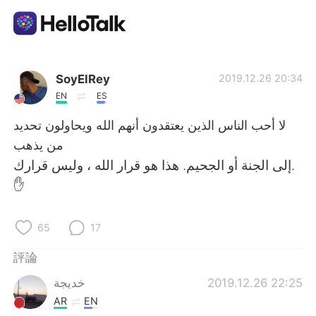
語言交換應用
SoyElRey
2019.12.26 20:34
EN
ES
AI Grammar Checker
لا أحب الناس الذين يعتقدون أنهم الله ويحاولون تحديد
من يذهب
繁體中文
إلى الجنة أو الجحيم. هذا هو قرار الله ، وليس قرارك.
✋
English
简体中文
65
17
Español
العربية
評論
خديجة
2019.12.26 22:25
Français
Deutsch
AR
EN