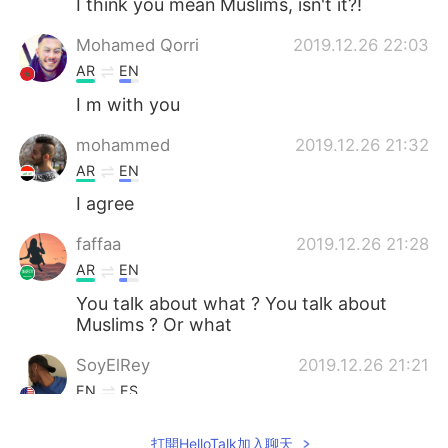
I think you mean Muslims, isn't it?!
Mohamed Qorri
2019.12.26 22:03
AR
EN
I m with you
mohammed
2019.12.26 21:32
AR
EN
I agree
faffaa
2019.12.26 21:28
AR
EN
You talk about what ? You talk about
Muslims ? Or what
SoyElRey
2019.12.26 21:21
EN
ES
أنا أتفق معك.
@هــــــاچـــر
打開HelloTalk加入聊天