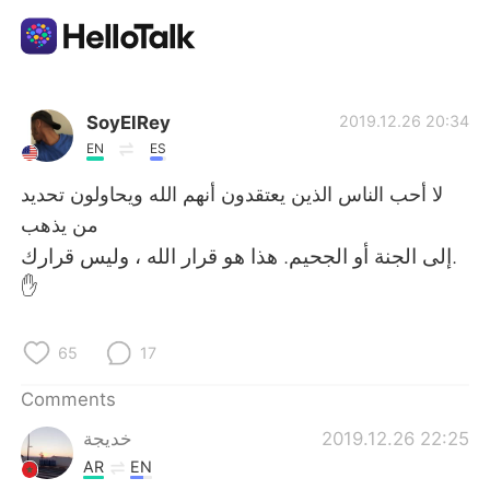
Language Exchange App
SoyElRey
2019.12.26 20:34
EN
ES
AI Grammar Checker
لا أحب الناس الذين يعتقدون أنهم الله ويحاولون تحديد
من يذهب
English
إلى الجنة أو الجحيم. هذا هو قرار الله ، وليس قرارك.
✋
简体中文
繁體中文
65
17
Español
العربية
Comments
خديجة
2019.12.26 22:25
Français
Deutsch
AR
EN