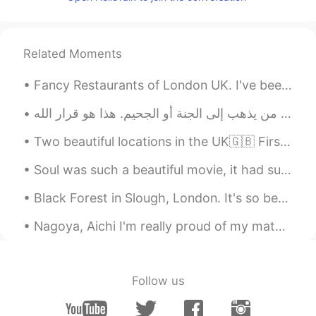
Tamer Zabout
2019.12.26 21:04
AR
EN
Who knows the unseen, God know
Related Moments
everything. You said that
Fancy Restaurants of London UK. I've been to the those restaurants, and the food was Amazing 🙌🏽🇬🇧🍛
تعليم اللغة العربية
2019.12.26 21:01
AR
EN
كفاكم غباءً كل من دافع عنه وعن منشوره كفى
Two beautiful locations in the UK🇬🇧 First ones is Windermere Boat Cruises, Bowness The second on...
غباءً هو نصراني ويدافع عن النصارى ودينهم
ويقول أنه سيدخل المشركون الجنة. افهموا قبل
Soul was such a beautiful movie, it had such a gorgeous soundtrack and emotional story, I highly ...
ان تكتبوا يا عرب. ام انه المهم عندكم الكلام
Black Forest in Slough, London. It's so beautiful, I've been here so many times that it's great a...
والثرثرة فقط.. هذا ضد دينكم
Nagoya, Aichi I'm really proud of my mates in Nagoya. Small World, which holds various parties,...
SoyElRey
2019.12.26 20:58
EN
ES
@Never give up
I’m gonna get you. 😂 😂
Follow us
Never give up
2019.12.26 20:48
AR
EN