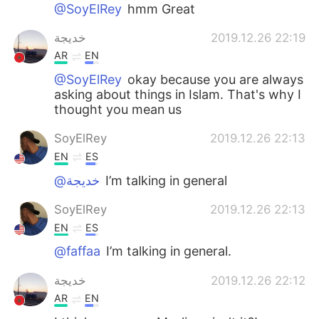
日本語
한국어
@SoyElRey
hmm Great
خديجة
2019.12.26 22:19
Русский
ไทย
AR
EN
Indonesia
Italiano
@SoyElRey
okay because you are always
asking about things in Islam. That's why I
thought you mean us
Türkçe
Tiếng Việt
SoyElRey
2019.12.26 22:13
Português
EN
ES
@خديجة
I’m talking in general
SoyElRey
2019.12.26 22:13
EN
ES
@faffaa
I’m talking in general.
خديجة
2019.12.26 22:12
AR
EN