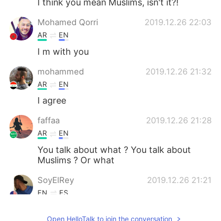
I think you mean Muslims, isn't it?!
Mohamed Qorri
2019.12.26 22:03
AR
EN
I m with you
mohammed
2019.12.26 21:32
AR
EN
I agree
faffaa
2019.12.26 21:28
AR
EN
You talk about what ? You talk about
Muslims ? Or what
SoyElRey
2019.12.26 21:21
EN
ES
أنا أتفق معك.
@هــــــاچـــر
Open HelloTalk to join the conversation