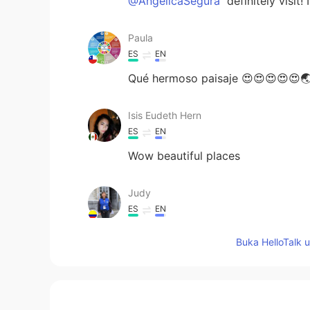
@AngelicaSegura
definitely visit! 
Paula
ES
EN
Qué hermoso paisaje 😍😍😍😍😍
Isis Eudeth Hern
ES
EN
Wow beautiful places
Judy
ES
EN
Wonderful!
Buka HelloTalk 
Gabriel
ES
EN