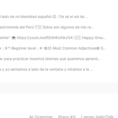
2020.07.22 23:33
lado de mi identidad español 😉. (Ya sé el sol de ...
astronomía del Perú 🇵🇪 Estos son algunos de mis re...
 there 😭
winter” 🌨 https://youtu.be/RDAHhUHkzG4 🇺🇸 Happy Grou...
2020.07.22 23:32
*.:Beginner level :.☆ ✿25 Most Common Adjectives✿ GOOD - ХОР...
r para practicar nosotros idiomas que queremos aprend...
 visite por primera vez los Estados Unidos 📝😃
 y yo sentamos a lado de la ventana y miramos a la ...
2020.07.22 23:31
in the Sierra Nevada mountains in California.
2020.07.22 23:30
AI Grammar
Press Kit
Laman HelloTalk