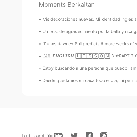
Wow que hermoso!
Moments Berkaitan
Aracely
Mis decoraciones nuevas. Mi identidad inglés al 
ES
EN
Un post de agradecimiento por la bella y rica g
Wouu! It’s amazing !!!! I want to be
“Punxsutawney Phil predicts 6 more weeks of 
AngelicaSegura
🇬🇧 𝙀𝙉𝙂𝙇𝙄𝙎𝙃 🄻🄴🅂🅂🄾🄽 3 ✿PART 2.✿ :.☆
ES
EN
Estoy buscando a una persona que puedo llama
@Paul
Lo tendré en cuenta cuando
Desde quedamos en casa todo el día, mi perrita
Paul
EN
ES
@AngelicaSegura
Thanks! We were 
Joha
ES
EN
Ikuti kami