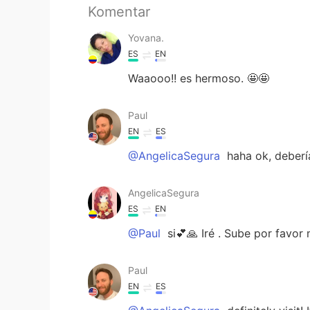
Komentar
Yovana.
ES
EN
Waaooo!! es hermoso. 🤩🤩
Paul
EN
ES
@AngelicaSegura
haha ok, debería
AngelicaSegura
ES
EN
@Paul
si💕🙏 Iré . Sube por favor
Paul
EN
ES