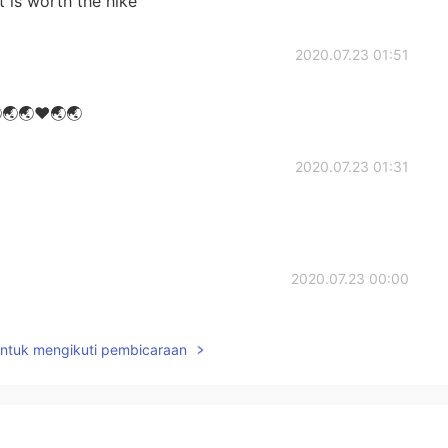
It is worth the hike
2020.07.23 01:51
🌏🌏❤🌏🌏
2020.07.23 01:31
2020.07.23 00:00
untuk mengikuti pembicaraan
2020.07.22 23:33