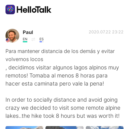
Language Exchange App
Paul
2020.07.22 23:22
EN
ES
AI Grammar Checker
Para mantener distancia de los demás y evitar
volvernos locos
English
, decidimos visitar algunos lagos alpinos muy
remotos! Tomaba al menos 8 horas para
hacer esta caminata pero vale la pena!
简体中文
繁體中文
In order to socially distance and avoid going
Español
العربية
crazy we decided to visit some remote alpine
lakes..the hike took 8 hours but was worth it!
Français
Deutsch