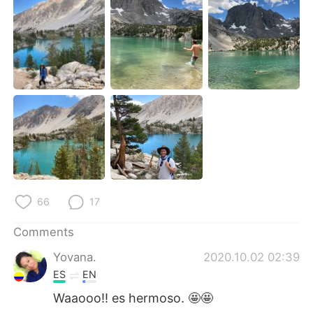
日本語
한국어
Русский
ไทย
Indonesia
Italiano
Türkçe
Tiếng Việt
Português
66
17
Comments
Yovana.
2020.10.02 02:39
ES
EN
Waaooo!! es hermoso. 🤩🤩