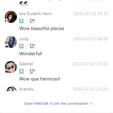
🌏🌏
Isis Eudeth Hern
2020.07.23 01:31
ES
EN
Wow beautiful places
Judy
2020.07.23 00:00
ES
EN
Wonderful!
Gabriel
2020.07.22 23:33
ES
EN
Wow que hermoso!
Aracely
2020.07.22 23:33
ES
EN
Open HelloTalk to join the conversation
Wouu! It’s amazing !!!! I want to be there
😭