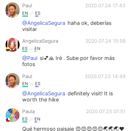
Paul
2020.07.24 17:43
EN
ES
@AngelicaSegura
haha ok, deberías
visitar
AngelicaSegura
2020.07.24 15:58
ES
EN
@Paul
si💕🙏 Iré . Sube por favor más
fotos
Paul
2020.07.23 14:49
EN
ES
@AngelicaSegura
definitely visit! It is
worth the hike
Paula
2020.07.23 01:51
ES
EN
Qué hermoso paisaje 😍😍😍😍😍🌏🌏🌏❤