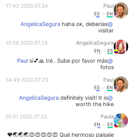
2020.07.24 17:43
Paul
ES
EN
haha ok, deberías
@AngelicaSegura
visitar
2020.07.24 15:58
AngelicaSegura
EN
ES
si💕🙏 Iré . Sube por favor más
@Paul
fotos
2020.07.23 14:49
Paul
ES
EN
definitely visit! It is
@AngelicaSegura
worth the hike
2020.07.23 01:51
Paula
EN
ES
Qué hermoso paisaje 😍😍😍😍😍🌏🌏🌏❤