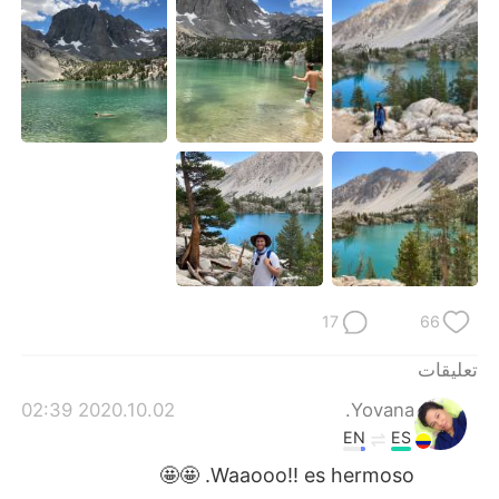
日本語
한국어
Русский
ไทย
Indonesia
Italiano
Türkçe
Tiếng Việt
Português
17
66
تعليقات
2020.10.02 02:39
Yovana.
EN
ES
Waaooo!! es hermoso. 🤩🤩