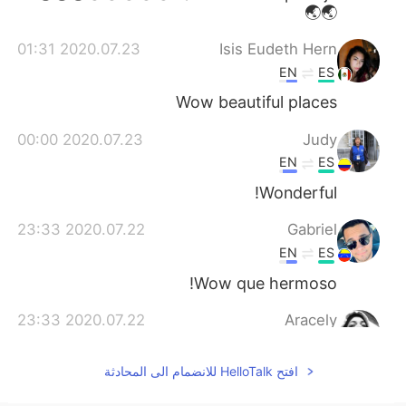
🌏🌏
2020.07.23 01:31
Isis Eudeth Hern
EN
ES
Wow beautiful places
2020.07.23 00:00
Judy
EN
ES
Wonderful!
2020.07.22 23:33
Gabriel
EN
ES
Wow que hermoso!
2020.07.22 23:33
Aracely
EN
ES
افتح HelloTalk للانضمام الى المحادثة
Wouu! It’s amazing !!!! I want to be there
😭