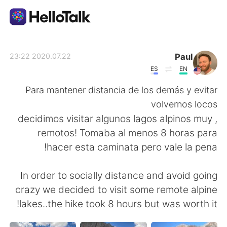
تطبيق تبادل اللغة
Paul
2020.07.22 23:22
ES
EN
AI Grammar Checker
Para mantener distancia de los demás y evitar
volvernos locos
العربية
, decidimos visitar algunos lagos alpinos muy
remotos! Tomaba al menos 8 horas para
hacer esta caminata pero vale la pena!
English
简体中文
In order to socially distance and avoid going
繁體中文
Español
crazy we decided to visit some remote alpine
lakes..the hike took 8 hours but was worth it!
Français
Deutsch