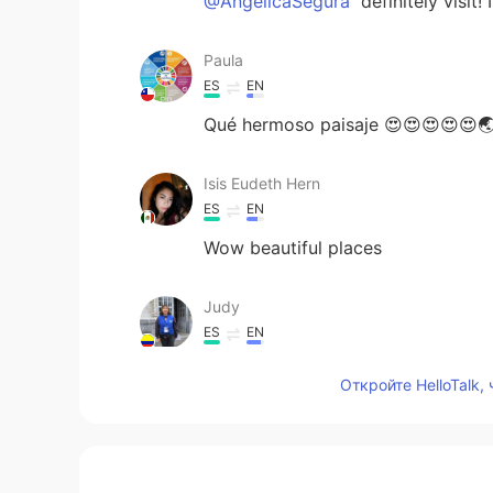
@AngelicaSegura
definitely visit! 
Paula
ES
EN
Qué hermoso paisaje 😍😍😍😍😍
Isis Eudeth Hern
ES
EN
Wow beautiful places
Judy
ES
EN
Wonderful!
Откройте HelloTalk,
Gabriel
ES
EN