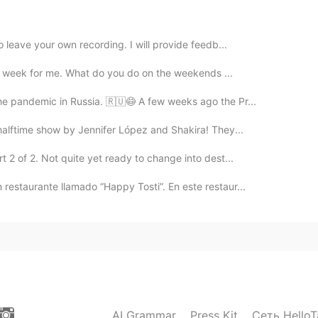
2020.07.22 23:33
o leave your own recording. I will provide feedb...
work week for me. What do you do on the weekends ...
 there 😭
he pandemic in Russia. 🇷🇺😷 A few weeks ago the Pr...
2020.07.22 23:32
 halftime show by Jennifer López and Shakira! They...
 2 of 2. Not quite yet ready to change into dest...
 visite por primera vez los Estados Unidos 📝😃
restaurante llamado “Happy Tosti”. En este restaur...
2020.07.22 23:31
in the Sierra Nevada mountains in California.
2020.07.22 23:30
AI Grammar
Press Kit
Сеть HelloT