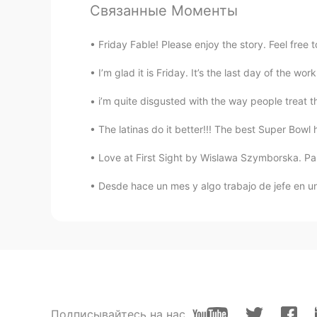
Wow que hermoso!
Связанные Моменты
Aracely
Friday Fable! Please enjoy the story. Feel free t
ES
EN
I’m glad it is Friday. It’s the last day of the 
Wouu! It’s amazing !!!! I want to be
i’m quite disgusted with the way people treat t
AngelicaSegura
The latinas do it better!!! The best Super Bowl
ES
EN
Love at First Sight by Wislawa Szymborska. Part
@Paul
Lo tendré en cuenta cuando
Desde hace un mes y algo trabajo de jefe en un 
Paul
EN
ES
@AngelicaSegura
Thanks! We were 
Joha
ES
EN
Подписывайтесь на нас