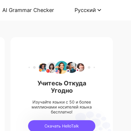
AI Grammar Checker
Русский
Учитесь Откуда
Угодно
Изучайте языки с 50 и более
миллионами носителей языка
бесплатно!
Скачать HelloTalk