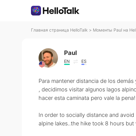
Главная страница HelloTalk
>
Моменты Paul на Hel
Paul
EN
ES
Para mantener distancia de los demás y
, decidimos visitar algunos lagos alp
hacer esta caminata pero vale la pena!
In order to socially distance and avoi
alpine lakes..the hike took 8 hours but