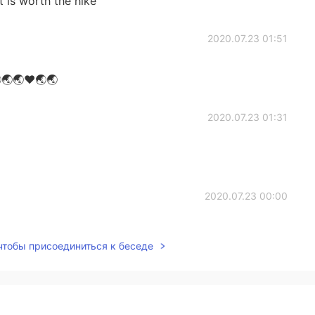
It is worth the hike
2020.07.23 01:51
🌏🌏❤🌏🌏
2020.07.23 01:31
2020.07.23 00:00
 чтобы присоединиться к беседе
2020.07.22 23:33