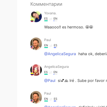
Комментарии
Yovana.
ES
EN
Waaooo!! es hermoso. 🤩🤩
Paul
EN
ES
@AngelicaSegura
haha ok, debería
AngelicaSegura
ES
EN
@Paul
si💕🙏 Iré . Sube por favor
Paul
EN
ES