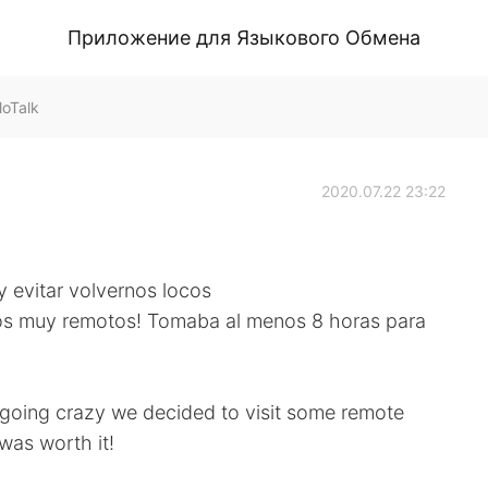
Приложение для Языкового Обмена
loTalk
2020.07.22 23:22
 evitar volvernos locos
inos muy remotos! Tomaba al menos 8 horas para
d going crazy we decided to visit some remote
 was worth it!