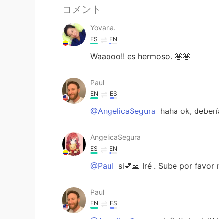
コメント
Yovana.
ES
EN
Waaooo!! es hermoso. 🤩🤩
Paul
EN
ES
@AngelicaSegura
haha ok, debería
AngelicaSegura
ES
EN
@Paul
si💕🙏 Iré . Sube por favor
Paul
EN
ES