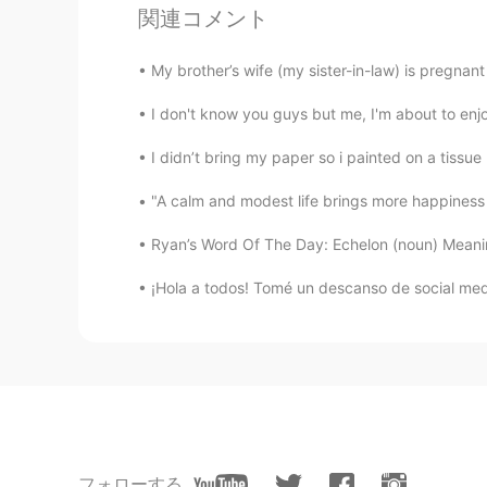
Wow que hermoso!
関連コメント
Aracely
My brother’s wife (my sister-in-law) is pregnant s
ES
EN
I don't know you guys but me, I'm about to enjo
Wouu! It’s amazing !!!! I want to be
I didn’t bring my paper so i painted on a tissue p
AngelicaSegura
"A calm and modest life brings more happiness 
ES
EN
Ryan’s Word Of The Day: Echelon (noun) Meaning:
@Paul
Lo tendré en cuenta cuando
¡Hola a todos! Tomé un descanso de social med
Paul
EN
ES
@AngelicaSegura
Thanks! We were 
Joha
ES
EN
フォローする