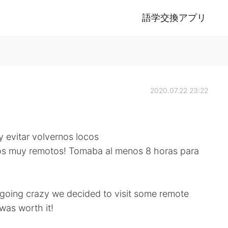
語学交換アプリ
2020.07.22 23:22
 evitar volvernos locos
inos muy remotos! Tomaba al menos 8 horas para
d going crazy we decided to visit some remote
 was worth it!