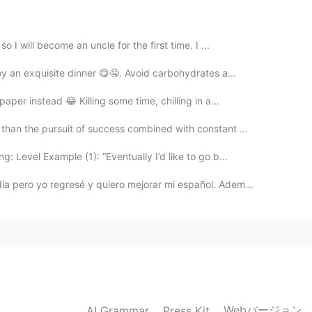
2020.07.22 23:33
o I will become an uncle for the first time. I ...
y an exquisite dinner 😋🤤. Avoid carbohydrates a...
 there 😭
aper instead 😂 Killing some time, chilling in a...
2020.07.22 23:32
than the pursuit of success combined with constant ...
 Level Example (1): “Eventually I’d like to go b...
 visite por primera vez los Estados Unidos 📝😃
ia pero yo regresé y quiero mejorar mi español. Adem...
2020.07.22 23:31
in the Sierra Nevada mountains in California.
2020.07.22 23:30
Webバージョン
AI Grammar
Press Kit