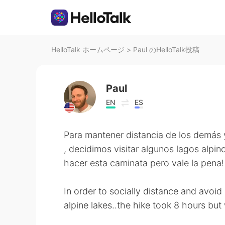
HelloTalk ホームページ
>
Paul のHelloTalk投稿
Paul
EN
ES
Para mantener distancia de los demás y
, decidimos visitar algunos lagos alp
hacer esta caminata pero vale la pena!
In order to socially distance and avoi
alpine lakes..the hike took 8 hours but