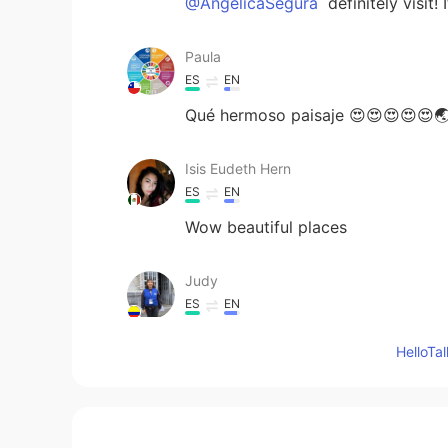
@AngelicaSegura
definitely visit! 
Paula
ES
EN
Qué hermoso paisaje 😍😍😍😍😍
Isis Eudeth Hern
ES
EN
Wow beautiful places
Judy
ES
EN
Wonderful!
Hello
Gabriel
ES
EN