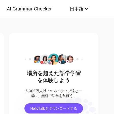
AI Grammar Checker
日本語
場所を超えた語学学習
を体験しよう
5,000万人以上のネイティブ達と一
緒に、無料で語学を学ぼう！
HelloTalkをダウンロードする