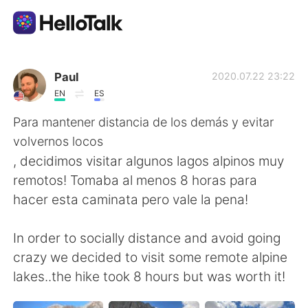
Language Exchange App
Paul
2020.07.22 23:22
EN
ES
AI Grammar Checker
Para mantener distancia de los demás y evitar
volvernos locos
English
, decidimos visitar algunos lagos alpinos muy
remotos! Tomaba al menos 8 horas para
hacer esta caminata pero vale la pena!
简体中文
繁體中文
In order to socially distance and avoid going
Español
العربية
crazy we decided to visit some remote alpine
lakes..the hike took 8 hours but was worth it!
Français
Deutsch