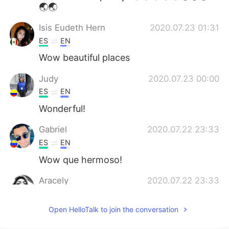
🌏🌏
Isis Eudeth Hern
2020.07.23 01:31
ES
EN
Wow beautiful places
Judy
2020.07.23 00:00
ES
EN
Wonderful!
Gabriel
2020.07.22 23:33
ES
EN
Wow que hermoso!
Aracely
2020.07.22 23:33
ES
EN
Open HelloTalk to join the conversation
Wouu! It’s amazing !!!! I want to be there
😭