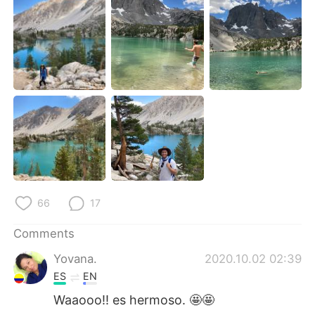
日本語
한국어
Русский
ไทย
Indonesia
Italiano
Türkçe
Tiếng Việt
Português
66
17
Comments
Yovana.
2020.10.02 02:39
ES
EN
Waaooo!! es hermoso. 🤩🤩