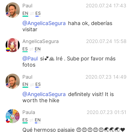
Paul
2020.07.24 17:43
EN
ES
@AngelicaSegura
haha ok, deberías
visitar
AngelicaSegura
2020.07.24 15:58
ES
EN
@Paul
si💕🙏 Iré . Sube por favor más
fotos
Paul
2020.07.23 14:49
EN
ES
@AngelicaSegura
definitely visit! It is
worth the hike
Paula
2020.07.23 01:51
ES
EN
Qué hermoso paisaje 😍😍😍😍😍🌏🌏🌏❤