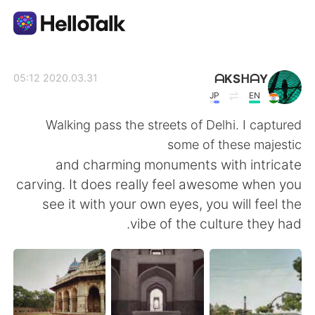
تطبيق تبادل اللغة
ᗩKSᕼᗩY
2020.03.31 05:12
JP
EN
AI Grammar Checker
Walking pass the streets of Delhi. I captured
some of these majestic
العربية
and charming monuments with intricate
carving. It does really feel awesome when you
see it with your own eyes, you will feel the
English
简体中文
vibe of the culture they had.
繁體中文
Español
Français
Deutsch