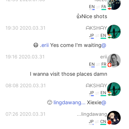
EN
FA
Nice shots👍
2020.03.31 19:30
ᗩKSᕼᗩY
JP
EN
Yes come I'm waiting. 😷
@erii
2020.03.31 19:16
erii
EN
FR
I wanna visit those places damn
2020.03.31 08:08
ᗩKSᕼᗩY
JP
EN
Xiexie 🙂
@lingdawang...
2020.03.31 07:26
lingdawang...
JP
CN