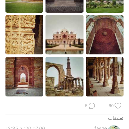
日本語
한국어
Русский
ไทย
Indonesia
Italiano
Türkçe
Tiếng Việt
Português
5
60
تعليقات
2020.07.06 12:35
faeze