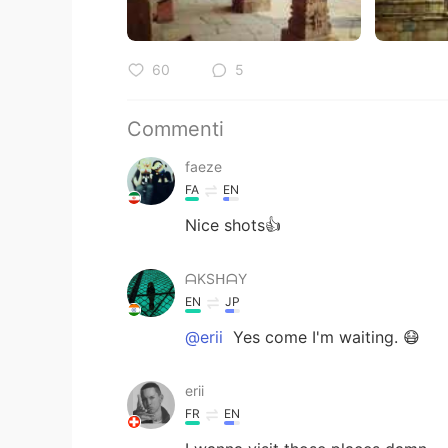
60
5
Commenti
faeze
FA
EN
Nice shots👍
ᗩKSᕼᗩY
EN
JP
@erii
Yes come I'm waiting. 😷
erii
FR
EN