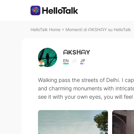
HelloTalk Home
>
Momenti di ᗩKSᕼᗩY su HelloTalk
ᗩKSᕼᗩY
EN
JP
Walking pass the streets of Delhi. I c
and charming monuments with intricate
see it with your own eyes, you will feel