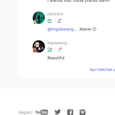
I wanna visit those places damn
ᗩKSᕼᗩY
EN
JP
@lingdawang...
Xiexie 🙂
lingdawang...
CN
JP
Beautiful
Apri HelloTalk 
Seguici