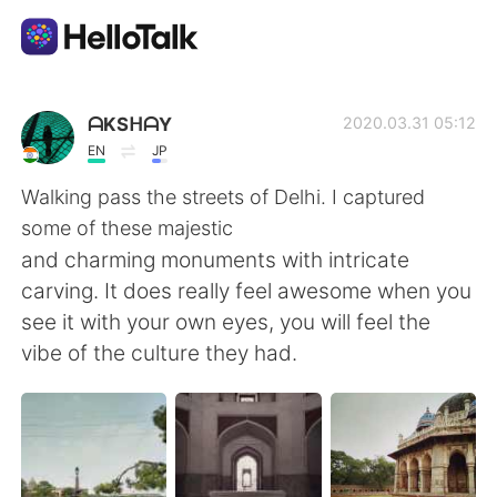
語学交換アプリ
ᗩKSᕼᗩY
2020.03.31 05:12
EN
JP
AI Grammar Checker
Walking pass the streets of Delhi. I captured
some of these majestic
日本語
and charming monuments with intricate
carving. It does really feel awesome when you
see it with your own eyes, you will feel the
English
简体中文
vibe of the culture they had.
繁體中文
Español
العربية
Français