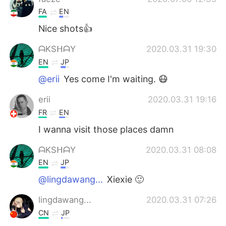
FA
EN
Nice shots👍
ᗩKSᕼᗩY
2020.03.31 19:30
EN
JP
@erii
Yes come I'm waiting. 😷
erii
2020.03.31 19:16
FR
EN
I wanna visit those places damn
ᗩKSᕼᗩY
2020.03.31 08:08
EN
JP
@lingdawang...
Xiexie 🙂
lingdawang...
2020.03.31 07:26
CN
JP