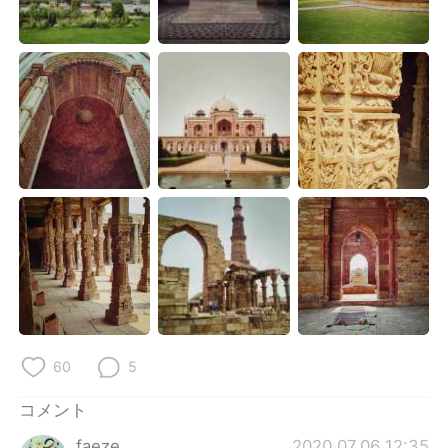
Deutsch
한국어
Русский
ไทย
Indonesia
Italiano
Türkçe
Tiếng Việt
Português
60
5
コメント
faeze
2020.07.06 12:35