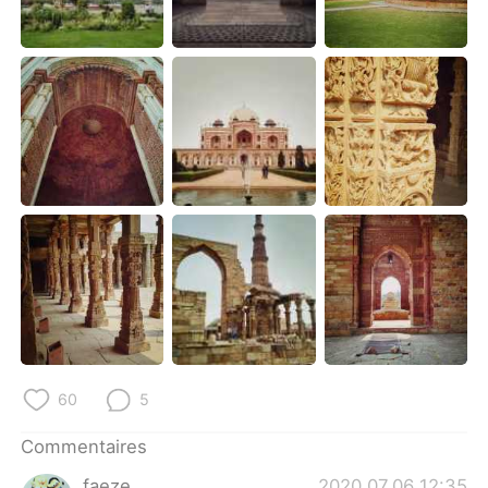
日本語
한국어
Русский
ไทย
Indonesia
Italiano
Türkçe
Tiếng Việt
Português
60
5
Commentaires
faeze
2020.07.06 12:35