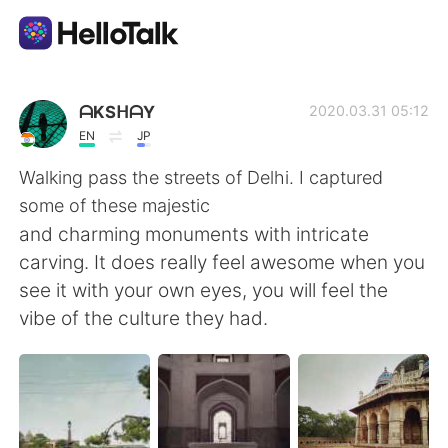
Appli d'échange linguistique
ᗩKSᕼᗩY
2020.03.31 05:12
EN
JP
AI Grammar Checker
Walking pass the streets of Delhi. I captured
some of these majestic
Français
and charming monuments with intricate
carving. It does really feel awesome when you
see it with your own eyes, you will feel the
English
简体中文
vibe of the culture they had.
繁體中文
Español
العربية
Deutsch