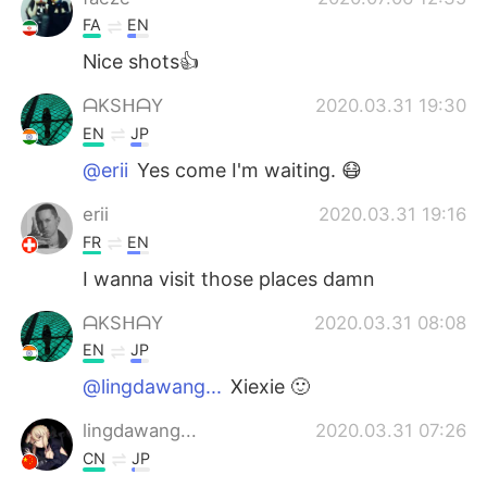
FA
EN
Nice shots👍
ᗩKSᕼᗩY
2020.03.31 19:30
EN
JP
@erii
Yes come I'm waiting. 😷
erii
2020.03.31 19:16
FR
EN
I wanna visit those places damn
ᗩKSᕼᗩY
2020.03.31 08:08
EN
JP
@lingdawang...
Xiexie 🙂
lingdawang...
2020.03.31 07:26
CN
JP