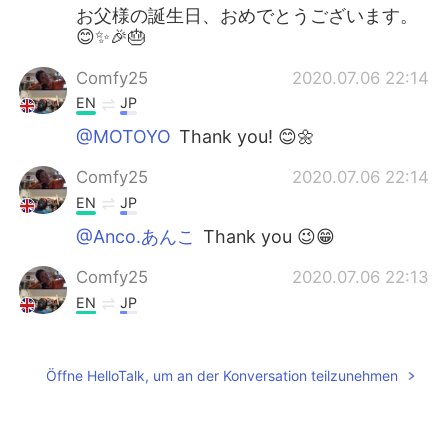
お父様の誕生日、おめでとうございます。
😊✨🎉🎂
Comfy25
2020.07.06 22:14
EN
JP
@MOTOYO
Thank you! 😊🌼
Comfy25
2020.07.06 22:14
EN
JP
@Anco.あんこ
Thank you 😉😁
Comfy25
2020.07.06 22:13
EN
JP
@Yk
It's not late don't worry 🥰 ありがと
う🤗
Öffne HelloTalk, um an der Konversation teilzunehmen
MOTOYO
2020.07.06 21:52
JP
EN