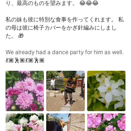
日本語
한국어
り、最高のものを望みます。 😂😂😂
Русский
ไทย
私の妹も彼に特別な食事を作ってくれます。 私
の母は彼に椅子カバーをかぎ針編みにしまし
Indonesia
Italiano
た。 🎁
Türkçe
Tiếng Việt
We already had a dance party for him as well.
💃🏾🕺🏾💃🏾🕺🏾
Português