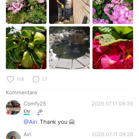
108
27
Kommentare
Comfy25
2020.07.11 09:35
EN
JP
@Airi
Thank you 🤗
Airi
2020.07.11 09:28