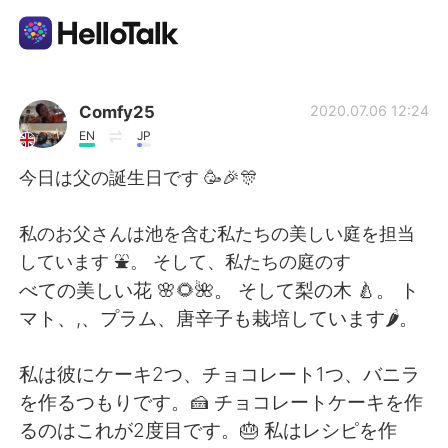
Sprachaustausch-App
Comfy25
2020.07.06 12:24
EN
JP
AI Grammar Checker
今日は父の誕生日です 🥳🎉🎊
Deutsch
私のお父さんは池を含む私たちの美しい庭を担当
しています ⛲。 そして、私たちの庭のす
べての美しい花 🌸🌻🌺。 そして梨の木 🍐。 ト
English
简体中文
マト、,、プラム、唐辛子も栽培しています🌶。
繁體中文
Español
私は彼にケーキ2つ、チョコレート1つ、バニラ
を作るつもりです。🍰 チョコレートケーキを作
العربية
Français
るのはこれが2度目です。🎂 私はレシピを作