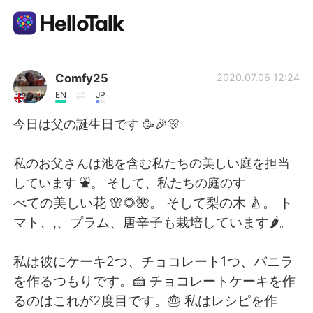
Aplicación de intercambio de idiomas
Comfy25
2020.07.06 12:24
EN
JP
AI Grammar Checker
今日は父の誕生日です 🥳🎉🎊
Español
私のお父さんは池を含む私たちの美しい庭を担当
しています ⛲。 そして、私たちの庭のす
べての美しい花 🌸🌻🌺。 そして梨の木 🍐。 ト
English
简体中文
マト、,、プラム、唐辛子も栽培しています🌶。
繁體中文
العربية
私は彼にケーキ2つ、チョコレート1つ、バニラ
を作るつもりです。🍰 チョコレートケーキを作
Français
Deutsch
るのはこれが2度目です。🎂 私はレシピを作