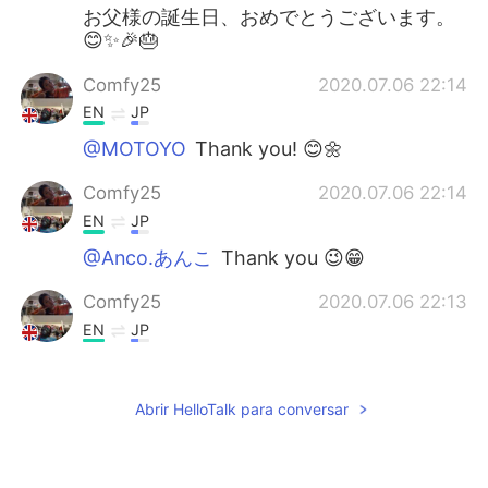
お父様の誕生日、おめでとうございます。
😊✨🎉🎂
Comfy25
2020.07.06 22:14
EN
JP
@MOTOYO
Thank you! 😊🌼
Comfy25
2020.07.06 22:14
EN
JP
@Anco.あんこ
Thank you 😉😁
Comfy25
2020.07.06 22:13
EN
JP
@Yk
It's not late don't worry 🥰 ありがと
う🤗
Abrir HelloTalk para conversar
MOTOYO
2020.07.06 21:52
JP
EN