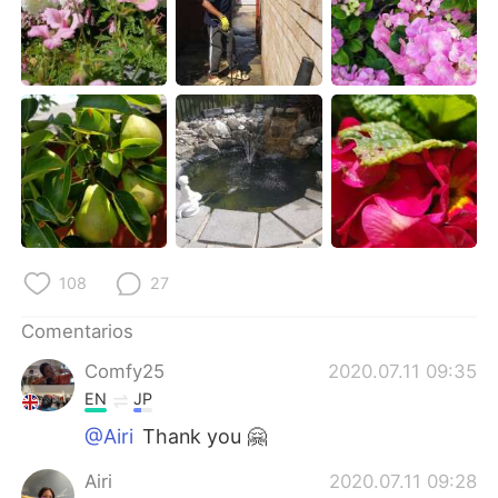
108
27
Comentarios
Comfy25
2020.07.11 09:35
EN
JP
@Airi
Thank you 🤗
Airi
2020.07.11 09:28