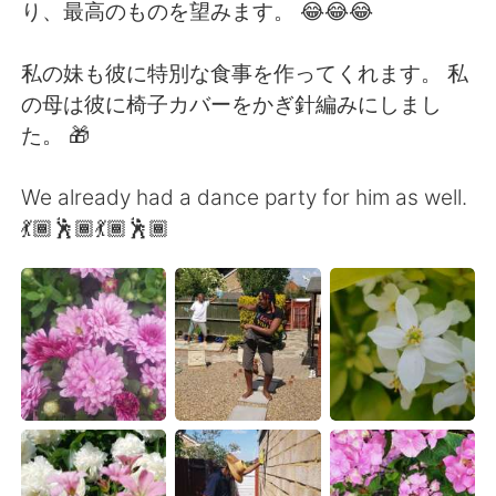
日本語
한국어
り、最高のものを望みます。 😂😂😂
Русский
ไทย
私の妹も彼に特別な食事を作ってくれます。 私
の母は彼に椅子カバーをかぎ針編みにしまし
Indonesia
Italiano
た。 🎁
Türkçe
Tiếng Việt
We already had a dance party for him as well.
💃🏾🕺🏾💃🏾🕺🏾
Português