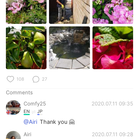
108
27
Comments
Comfy25
2020.07.11 09:35
EN
JP
@Airi
Thank you 🤗
Airi
2020.07.11 09:28