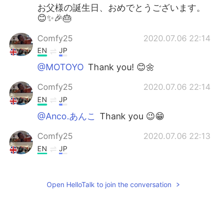
お父様の誕生日、おめでとうございます。
😊✨🎉🎂
Comfy25
2020.07.06 22:14
EN
JP
@MOTOYO
Thank you! 😊🌼
Comfy25
2020.07.06 22:14
EN
JP
@Anco.あんこ
Thank you 😉😁
Comfy25
2020.07.06 22:13
EN
JP
@Yk
It's not late don't worry 🥰 ありがと
う🤗
Open HelloTalk to join the conversation
MOTOYO
2020.07.06 21:52
JP
EN