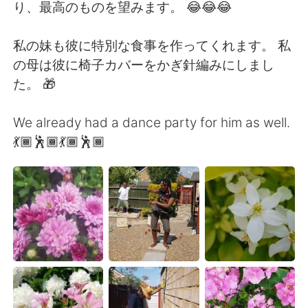
日本語
한국어
り、最高のものを望みます。 😂😂😂
Русский
ไทย
私の妹も彼に特別な食事を作ってくれます。 私
の母は彼に椅子カバーをかぎ針編みにしまし
Indonesia
Italiano
た。 🎁
Türkçe
Tiếng Việt
We already had a dance party for him as well.
💃🏾🕺🏾💃🏾🕺🏾
Português