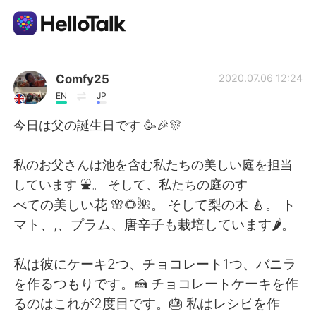
Language Exchange App
Comfy25
2020.07.06 12:24
EN
JP
AI Grammar Checker
今日は父の誕生日です 🥳🎉🎊
English
私のお父さんは池を含む私たちの美しい庭を担当
しています ⛲。 そして、私たちの庭のす
べての美しい花 🌸🌻🌺。 そして梨の木 🍐。 ト
简体中文
繁體中文
マト、,、プラム、唐辛子も栽培しています🌶。
Español
العربية
私は彼にケーキ2つ、チョコレート1つ、バニラ
を作るつもりです。🍰 チョコレートケーキを作
Français
Deutsch
るのはこれが2度目です。🎂 私はレシピを作