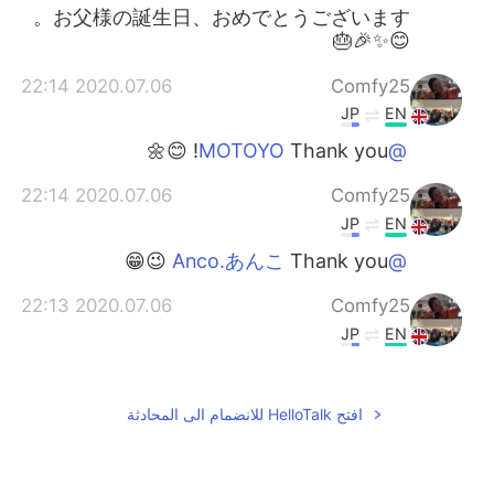
お父様の誕生日、おめでとうございます。
😊✨🎉🎂
2020.07.06 22:14
Comfy25
JP
EN
Thank you! 😊🌼
@MOTOYO
2020.07.06 22:14
Comfy25
JP
EN
Thank you 😉😁
@Anco.あんこ
2020.07.06 22:13
Comfy25
JP
EN
It's not late don't worry 🥰 ありがと
@Yk
う🤗
افتح HelloTalk للانضمام الى المحادثة
2020.07.06 21:52
MOTOYO
EN
JP