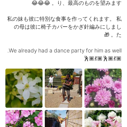
日本語
한국어
り、最高のものを望みます。 😂😂😂
Русский
ไทย
私の妹も彼に特別な食事を作ってくれます。 私
の母は彼に椅子カバーをかぎ針編みにしまし
Indonesia
Italiano
た。 🎁
Türkçe
Tiếng Việt
We already had a dance party for him as well.
💃🏾🕺🏾💃🏾🕺🏾
Português