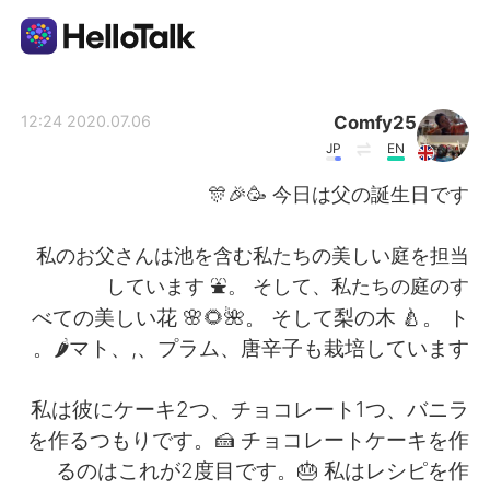
تطبيق تبادل اللغة
Comfy25
2020.07.06 12:24
JP
EN
AI Grammar Checker
今日は父の誕生日です 🥳🎉🎊
العربية
私のお父さんは池を含む私たちの美しい庭を担当
しています ⛲。 そして、私たちの庭のす
べての美しい花 🌸🌻🌺。 そして梨の木 🍐。 ト
English
简体中文
マト、,、プラム、唐辛子も栽培しています🌶。
繁體中文
Español
私は彼にケーキ2つ、チョコレート1つ、バニラ
を作るつもりです。🍰 チョコレートケーキを作
Français
Deutsch
るのはこれが2度目です。🎂 私はレシピを作