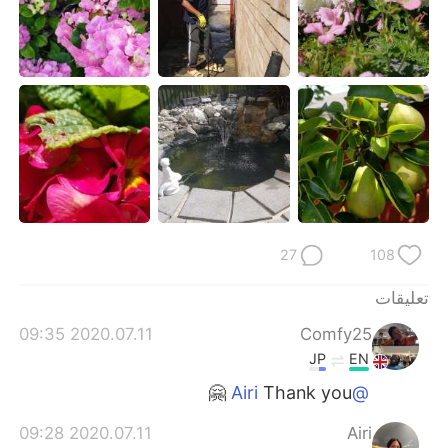
27
108
تعليقات
2020.07.11 09:35
Comfy25
JP
EN
Thank you 🤗
@Airi
2020.07.11 09:28
Airi