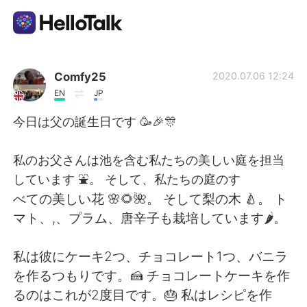
Dil Değişimi Uygulaması
Comfy25
2020.07.06 12:24
EN
JP
AI Grammar Checker
今日は父の誕生日です 🥳🎉🎊
Türkçe
私のお父さんは池を含む私たちの美しい庭を担当
しています ⛲。 そして、私たちの庭のす
べての美しい花 🌸🌻🌺。 そして梨の木 🍐。 ト
English
简体中文
マト、,、プラム、唐辛子も栽培しています🌶。
繁體中文
Español
私は彼にケーキ2つ、チョコレート1つ、バニラ
を作るつもりです。🍰 チョコレートケーキを作
العربية
Français
るのはこれが2度目です。🎂 私はレシピを作