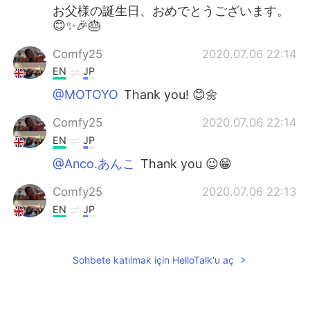
お父様の誕生日、おめでとうございます。
😊✨🎉🎂
Comfy25
2020.07.06 22:14
EN
JP
@MOTOYO
Thank you! 😊🌼
Comfy25
2020.07.06 22:14
EN
JP
@Anco.あんこ
Thank you 😉😁
Comfy25
2020.07.06 22:13
EN
JP
@Yk
It's not late don't worry 🥰 ありがと
う🤗
Sohbete katılmak için HelloTalk'u aç
MOTOYO
2020.07.06 21:52
JP
EN