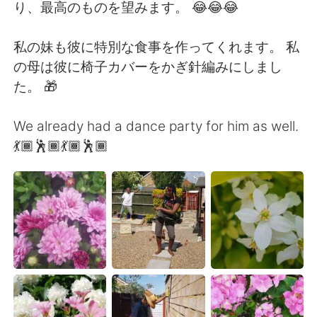
Deutsch
日本語
り、最高のものを望みます。 😂😂😂
한국어
Русский
私の妹も彼に特別な食事を作ってくれます。 私
の母は彼に椅子カバーをかぎ針編みにしまし
ไทย
Indonesia
た。 🎁
Italiano
Tiếng Việt
We already had a dance party for him as well.
💃🏾🕺🏾💃🏾🕺🏾
Português