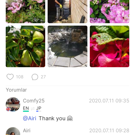
108
27
Yorumlar
Comfy25
2020.07.11 09:35
EN
JP
@Airi
Thank you 🤗
Airi
2020.07.11 09:28