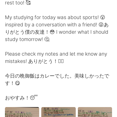
日本語
한국어
rest too! 🥰
Русский
ไทย
My studying for today was about sports! 😮
inspired by a conversation with a friend! 😜あ
Indonesia
Italiano
りがとう僕の友達！😳 I wonder what I should
study tomorrow! 🤔
Türkçe
Tiếng Việt
Please check my notes and let me know any
Português
mistakes! ありがとう！🙇‍♂️
今日の晩御飯はカレーでした。美味しかったで
す！😋
おやすみ！😴