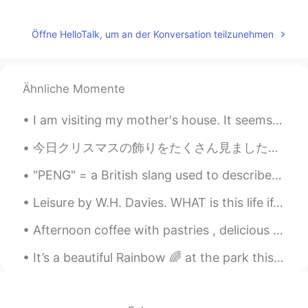
rina
2020.11.06 23:51
JP
EN
Öffne HelloTalk, um an der Konversation teilzunehmen
週末
で
僕は音楽を聴いて、ゲームをし
て、日本語を勉強する！
週末
に
僕は音楽を聴いて、ゲームをし
Ähnliche Momente
て、日本語を勉強する！
I am visiting my mother's house. It seems that my youngest brother had his military training ove...
Tom
2020.11.06 23:38
今日クリスマスの飾りをたくさん見ました！🤩🎄⭐️⛄️✨🎅🏻初めてクリスマスの時期に日本にいるので、楽しみです！😌 Today I saw a lot of Christmas decorati...
EN
JP
"PENG" = a British slang used to describe an extremely attractive person but also can be used to ...
@さとうซาโต้Sato佐藤사도
なるほど！🤔
ありがとう！🙇‍♂️
Leisure by W.H. Davies. WHAT is this life if, full of care, We have no time to stand and stare?—...
さとうซาโต้Sato佐藤사도
2020.11.06 23:37
Afternoon coffee with pastries , delicious baked Pears and sweet mixed berries !! Food tastes bet...
JP
TH
It’s a beautiful Rainbow 🌈 at the park this morning!! Happy Saturday my friends! #Hawaii #Rain...
いつもと同じ、でもいつも楽しいって、本
当に共感します。