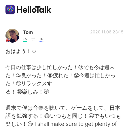
Sprachaustausch-App
Tom
2020.11.06 23:15
EN
JP
AI Grammar Checker
おはよう！☺️
Deutsch
今日の仕事は少し忙しかった！😖でも今は週末
だ！🥳良かった！😭疲れた！😱今週は忙しかっ
た！🥺リラックスす
English
简体中文
る！🤩楽しみ！🤭
繁體中文
Español
週末で僕は音楽を聴いて、ゲームをして、日本
語を勉強する！😂いつもと同じ！🤪でもいつも
العربية
Français
楽しい！😏 I shall make sure to get plenty of