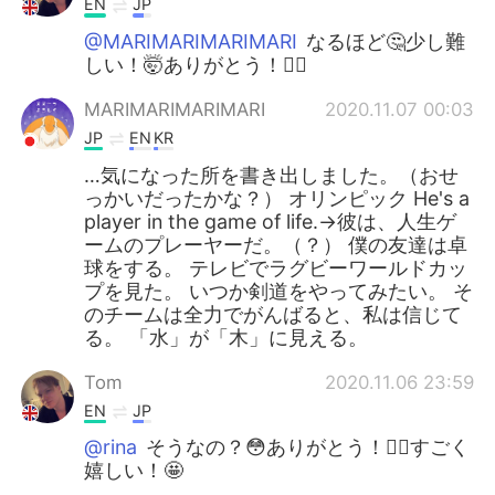
EN
JP
@MARIMARIMARIMARI
なるほど🤔少し難
しい！🤯ありがとう！🙇‍♂️
MARIMARIMARIMARI
2020.11.07 00:03
JP
EN
KR
…気になった所を書き出しました。（おせ
っかいだったかな？） オリンピック He's a
player in the game of life.→彼は、人生ゲ
ームのプレーヤーだ。（？） 僕の友達は卓
球をする。 テレビでラグビーワールドカッ
プを見た。 いつか剣道をやってみたい。 そ
のチームは全力でがんばると、私は信じて
る。 「水」が「木」に見える。
Tom
2020.11.06 23:59
EN
JP
@rina
そうなの？😳ありがとう！🙇‍♂️すごく
嬉しい！🤩