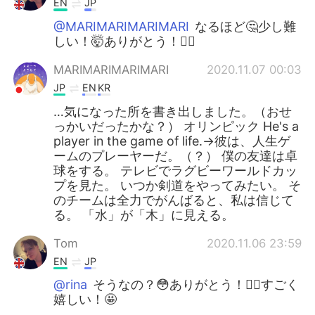
EN
JP
@MARIMARIMARIMARI
なるほど🤔少し難
しい！🤯ありがとう！🙇‍♂️
MARIMARIMARIMARI
2020.11.07 00:03
JP
EN
KR
…気になった所を書き出しました。（おせ
っかいだったかな？） オリンピック He's a
player in the game of life.→彼は、人生ゲ
ームのプレーヤーだ。（？） 僕の友達は卓
球をする。 テレビでラグビーワールドカッ
プを見た。 いつか剣道をやってみたい。 そ
のチームは全力でがんばると、私は信じて
る。 「水」が「木」に見える。
Tom
2020.11.06 23:59
EN
JP
@rina
そうなの？😳ありがとう！🙇‍♂️すごく
嬉しい！🤩