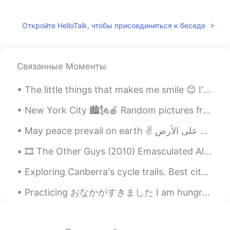
rina
2020.11.06 23:51
JP
EN
Откройте HelloTalk, чтобы присоединиться к беседе
週末
で
僕は音楽を聴いて、ゲームをし
て、日本語を勉強する！
週末
に
僕は音楽を聴いて、ゲームをし
Связанные Моменты
て、日本語を勉強する！
The little things that makes me smile 😊 I've always been a loyal Prada candy but YSL intense smel...
Tom
2020.11.06 23:38
New York City 🏙🗽🍎 Random pictures from my phone. Enjoy! 😊 1. Deli (Harlem) 2. "Love" Motel (harle...
EN
JP
@さとうซาโต้Sato佐藤사도
なるほど！🤔
ありがとう！🙇‍♂️
🎞 The Other Guys (2010) Emasculated Allen responded with a logical counter-argument against his ...
さとうซาโต้Sato佐藤사도
2020.11.06 23:37
Exploring Canberra's cycle trails. Best city in Austrlaia to ride a bike 🚲 I saw rabbits (bunnies...
JP
TH
Practicing おなかがすきました I am hungry ラ一メンが食べたいです I want to eat Ramen これは京都駅の'Ramen Street'です This ...
いつもと同じ、でもいつも楽しいって、本
当に共感します。