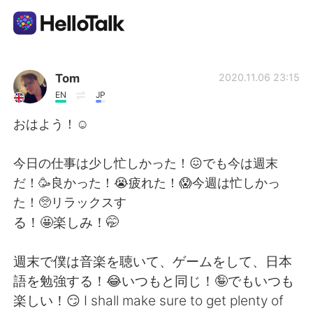
Приложение для Языкового Обмена
Tom
2020.11.06 23:15
EN
JP
AI Grammar Checker
おはよう！☺️
Русский
今日の仕事は少し忙しかった！😖でも今は週末
だ！🥳良かった！😭疲れた！😱今週は忙しかっ
た！🥺リラックスす
English
简体中文
る！🤩楽しみ！🤭
繁體中文
Español
週末で僕は音楽を聴いて、ゲームをして、日本
語を勉強する！😂いつもと同じ！🤪でもいつも
العربية
Français
楽しい！😏 I shall make sure to get plenty of