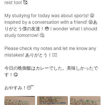
Deutsch
日本語
rest too! 🥰
한국어
ไทย
My studying for today was about sports! 😮
inspired by a conversation with a friend! 😜あ
Indonesia
Italiano
りがとう僕の友達！😳 I wonder what I should
study tomorrow! 🤔
Türkçe
Tiếng Việt
Please check my notes and let me know any
Português
mistakes! ありがとう！🙇‍♂️
今日の晩御飯はカレーでした。美味しかったで
す！😋
おやすみ！😴