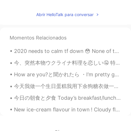
rina
2020.11.06 23:51
JP
EN
Abrir HelloTalk para conversar
週末
で
僕は音楽を聴いて、ゲームをし
て、日本語を勉強する！
週末
に
僕は音楽を聴いて、ゲームをし
Momentos Relacionados
て、日本語を勉強する！
2020 needs to calm tf down 😳 None of these photos have filters on them. The bright red/orange sk...
Tom
2020.11.06 23:38
今、突然本物ウクライナ料理を恋しい🤤 特にボルシチやチキンキエフ。。。 3ヶ月前ウクライナへ行って、家族を会って、いっぱい休んだけど、最近は旅行に行くことができないから、仕方がないね😂 ウクライ...
EN
JP
How are you?と聞かれたら ・I’m pretty good ・I’m great ・I’m good ・Not bad ・I’m ok ・Nothing special ・sam...
@さとうซาโต้Sato佐藤사도
なるほど！🤔
ありがとう！🙇‍♂️
今天我做一个生日蛋糕我用下余狗糖衣做一个狗脚哈哈 Today after I made the birthday cake for a client I used some of the lef...
さとうซาโต้Sato佐藤사도
2020.11.06 23:37
今日の朝食と夕食 Today’s breakfast/lunch 毎日に朝ごはんは大抵ブラックコーヒーだけから✌🏻 Because usually everyday my breakfast ...
JP
TH
New ice-cream flavour in town ! Cloudy flavour ☁️☁️☁️ : fat free , sugar free , taste free ! Basi...
いつもと同じ、でもいつも楽しいって、本
当に共感します。