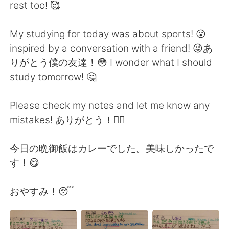
日本語
한국어
rest too! 🥰
Русский
ไทย
My studying for today was about sports! 😮
inspired by a conversation with a friend! 😜あ
Indonesia
Italiano
りがとう僕の友達！😳 I wonder what I should
study tomorrow! 🤔
Türkçe
Tiếng Việt
Please check my notes and let me know any
Português
mistakes! ありがとう！🙇‍♂️
今日の晩御飯はカレーでした。美味しかったで
す！😋
おやすみ！😴