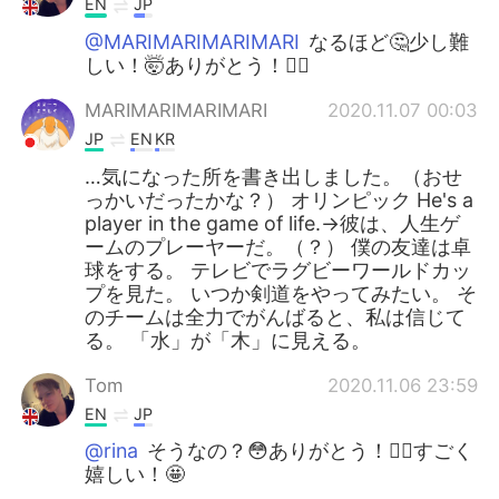
EN
JP
@MARIMARIMARIMARI
なるほど🤔少し難
しい！🤯ありがとう！🙇‍♂️
MARIMARIMARIMARI
2020.11.07 00:03
JP
EN
KR
…気になった所を書き出しました。（おせ
っかいだったかな？） オリンピック He's a
player in the game of life.→彼は、人生ゲ
ームのプレーヤーだ。（？） 僕の友達は卓
球をする。 テレビでラグビーワールドカッ
プを見た。 いつか剣道をやってみたい。 そ
のチームは全力でがんばると、私は信じて
る。 「水」が「木」に見える。
Tom
2020.11.06 23:59
EN
JP
@rina
そうなの？😳ありがとう！🙇‍♂️すごく
嬉しい！🤩