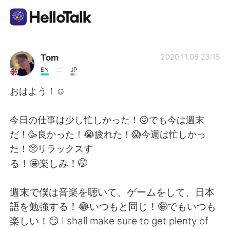
Aplicación de intercambio de idiomas
Tom
2020.11.06 23:15
EN
JP
AI Grammar Checker
おはよう！☺️
Español
今日の仕事は少し忙しかった！😖でも今は週末
だ！🥳良かった！😭疲れた！😱今週は忙しかっ
た！🥺リラックスす
English
简体中文
る！🤩楽しみ！🤭
繁體中文
العربية
週末で僕は音楽を聴いて、ゲームをして、日本
語を勉強する！😂いつもと同じ！🤪でもいつも
Français
Deutsch
楽しい！😏 I shall make sure to get plenty of