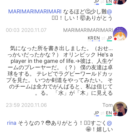
JP
EN
なるほど🤔少し難
@MARIMARIMARIMARI
しい！🤯ありがとう！🙇‍♂️
2020.11.07 00:03
MARIMARIMARIMARI
KR
EN
JP
…気になった所を書き出しました。（おせ
っかいだったかな？） オリンピック He's a
player in the game of life.→彼は、人生ゲ
ームのプレーヤーだ。（？） 僕の友達は卓
球をする。 テレビでラグビーワールドカッ
プを見た。 いつか剣道をやってみたい。 そ
のチームは全力でがんばると、私は信じて
る。 「水」が「木」に見える。
2020.11.06 23:59
Tom
JP
EN
そうなの？😳ありがとう！🙇‍♂️すごく
@rina
嬉しい！🤩