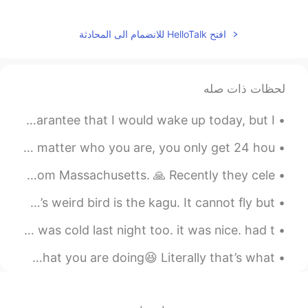
2020.11.06 23:51
rina
EN
JP
افتح HelloTalk للانضمام الى المحادثة
週末
で
僕は音楽を聴いて、ゲームをし
て、日本語を勉強する！
週末
に
僕は音楽を聴いて、ゲームをし
لحظات ذات صله
て、日本語を勉強する！
Hi Everyone, A new sunrise, a new day. There was no guarantee that I would wake up today, but I ...
2020.11.06 23:38
Tom
What can you do to save time in your daily life? Doesn’t matter who you are, you only get 24 hou...
JP
EN
My in-laws arrived safely at their new house in Virginia from Massachusetts. 🙏 Recently they cele...
なるほど！🤔
@さとうซาโต้Sato佐藤사도
ありがとう！🙇‍♂️
今日の変な鳥はカグーです。飛べないけど走るのが好き。時々滑らかですが、時々髪が野放図です。 Today’s weird bird is the kagu. It cannot fly but ...
2020.11.06 23:37
さとうซาโต้Sato佐藤사도
Sunset and the moon last night. such a large moon. it was cold last night too. it was nice. had t...
TH
JP
Exercise in the morning before your brain figures out what you are doing😆 Literally that’s what ...
いつもと同じ、でもいつも楽しいって、本
当に共感します。