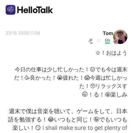
تطبيق تبادل اللغة
Tom
2020.11.06 23:15
JP
EN
AI Grammar Checker
おはよう！☺️
العربية
今日の仕事は少し忙しかった！😖でも今は週末
だ！🥳良かった！😭疲れた！😱今週は忙しかっ
た！🥺リラックスす
English
简体中文
る！🤩楽しみ！🤭
繁體中文
Español
週末で僕は音楽を聴いて、ゲームをして、日本
語を勉強する！😂いつもと同じ！🤪でもいつも
Français
Deutsch
楽しい！😏 I shall make sure to get plenty of