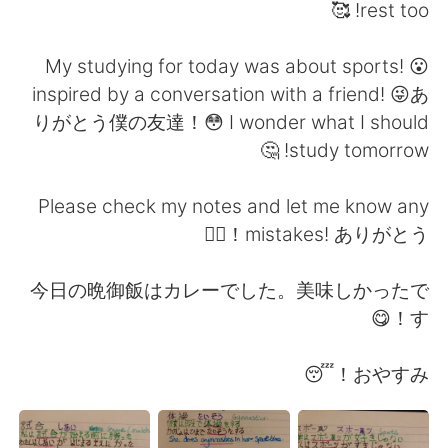
日本語
한국어
rest too! 🥰
Русский
ไทย
My studying for today was about sports! 😮
inspired by a conversation with a friend! 😜あ
Indonesia
Italiano
りがとう僕の友達！😳 I wonder what I should
study tomorrow! 🤔
Türkçe
Tiếng Việt
Please check my notes and let me know any
Português
mistakes! ありがとう！🙇‍♂️
今日の晩御飯はカレーでした。美味しかったで
す！😋
おやすみ！😴