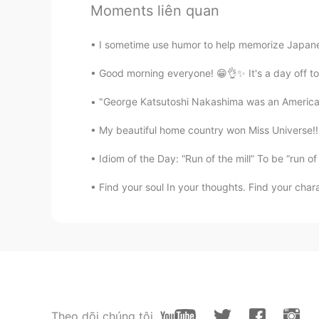
Moments liên quan
JP
EN
KR
@Tom
どういたしまして✌わからな
I sometime use humor to help memorize Japane
Good morning everyone! 😁👌✨ It's a day off toda
Tom
EN
JP
"George Katsutoshi Nakashima was an American
@MARIMARIMARIMARI
なるほど🤔
My beautiful home country won Miss Universe!! I
MARIMARIMARIMARI
Idiom of the Day: “Run of the mill” To be “run of
JP
EN
KR
Find your soul In your thoughts. Find your char
…気になった所を書き出しました。（おせ
in the game of life.→
レビでラグビーワールドカップを見
んばると、私は信じてる。 「水」
Tom
EN
JP
Theo dõi chúng tôi