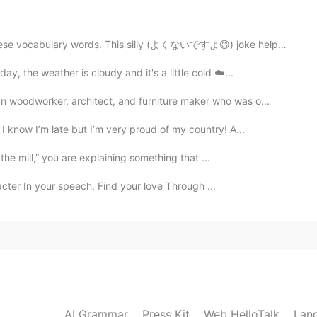
いところがあったら、しつもんしてください。
se vocabulary words. This silly (よくないですよ😄) joke helpe...
y, the weather is cloudy and it's a little cold ☁️...
2020.11.07 00:07
 woodworker, architect, and furniture maker who was o...
少し難しい！🤯ありがとう！🙇‍♂️
 know I’m late but I’m very proud of my country! A...
2020.11.07 00:03
 the mill,” you are explaining something that ...
acter In your speech. Find your love Through ...
っかいだったかな？） オリンピック He's a player
彼は、人生ゲームのプレーヤーだ。（？） 僕の友達は卓球をする。 テ
た。 いつか剣道をやってみたい。 そのチームは全力でが
が「木」に見える。
2020.11.06 23:59
AI Grammar
Press Kit
Web HelloTalk
Lan