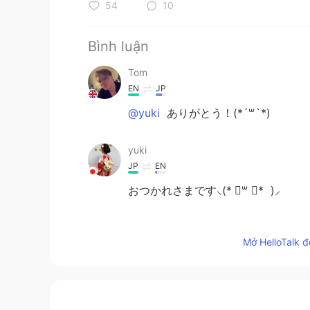
54
10
Bình luận
Tom
EN
JP
@yuki
ありがとう！(*´꒳`*)
yuki
JP
EN
おつかれさまです⸜(* ॑꒳ ॑* )⸝
Tom
Mở HelloTalk đ
EN
JP
@MARIMARIMARIMARI
はい！😁
MARIMARIMARIMARI