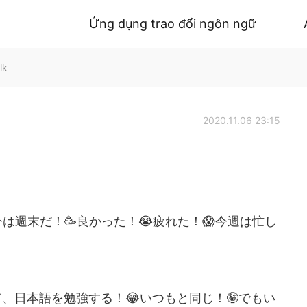
Ứng dụng trao đổi ngôn ngữ
lk
2020.11.06 23:15
は週末だ！🥳良かった！😭疲れた！😱今週は忙し
、日本語を勉強する！😂いつもと同じ！🤪でもい