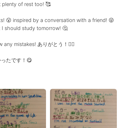
enty of rest too! 🥰
! 😮 inspired by a conversation with a friend! 😜
ould study tomorrow! 🤔
now any mistakes! ありがとう！🙇‍♂️
ったです！😋