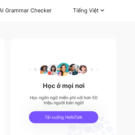
AI Grammar Checker
Tiếng Việt
Học ở mọi nơi
Học ngôn ngữ miễn phí với hơn 50
triệu người bản ngữ!
Tải xuống HelloTalk