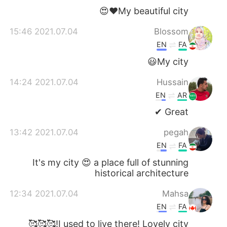
My beautiful city❤️😍
2021.07.04 15:46
Blossom
EN
FA
My city😃
2021.07.04 14:24
Hussain
EN
AR
Great ✔
2021.07.04 13:42
pegah
EN
FA
It's my city 😍 a place full of stunning
historical architecture
2021.07.04 12:34
Mahsa
EN
FA
I used to live there! Lovely city!🥰🥰🥰