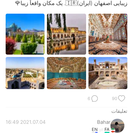
日本語
한국어
زیبایی اصفهان (ایران)🇮🇷. یک مکان واقعاً زیبا🌹
Русский
ไทย
Indonesia
Italiano
Türkçe
Tiếng Việt
Português
6
90
تعليقات
2021.07.04 16:49
Bahar
EN
FA