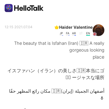
تطبيق تبادل اللغة
Haider Valentine
2021.07.04 12:15
JP
FA
AR
EN
AI Grammar Checker
The beauty that is Isfahan (Iran) 🇮🇷 A really
gorgeous looking
العربية
place
イスファハン（イラン）の美しさ🇮🇷本当にゴ
English
简体中文
ージャスな場所 👌🏽
繁體中文
Español
أصفهان الجميلة (إيران)🇮🇷 مكان رائع المظهر حقًا
🌷
Français
Deutsch