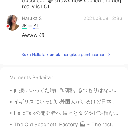
Gucci bag 😂 shows how spoiled the dog
really is LOL
Haruka S
2021.08.08 12:33
JP
PT
Awww 🥰
Aki
2021.08.08 12:32
JP
EN
Buka HelloTalk untuk mengikuti pembicaraan
Fluffy!!
Moments Berkaitan
面接にいってた時に"転職するつもりはない"ってことを伝えるべきだと良く言われてたんだけど、西洋にそんな概念がないので従いながらも不思議に思った。だって転職しないと必ず学びが減っていくし、成長が遅...
イギリスにいっぱい外国人がいるけど日本人あまりないです。。日本に住んでったらいっぱい日本のともだちがいるけど、イギリスに日本のともだちがぜんぜんいない。。but England isn’t th...
HelloTalkの開発者へ 続々とタグやピン留などのユーザーのニーズに応えた新機能の追加ありがとうございます👍✨ 要望ですが、短い動画を投稿できたら大変嬉しいです！そんな機能があったら、手話...
The Old Spaghetti Factory 🏭 ~ The restaurant has an ambiance of the 1800s industrial revolution. ...