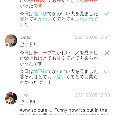
た🥺
それは
とても
甘
くてとても
柔らか
かっ
た
です
！
今日は
地下鉄
でかわいい犬を見ました
🥺とても
かわい
くてとても
ふわふわで
し
た！
Юдай
2021.08.08 12:34
JP
RU
今日は
チューブ
でかわいい犬を見まし
た🥺それはとても
甘
くてとても柔らか
かったです！
今日は
地下鉄
でかわいい犬を見ました
🥺それはとても
可愛い
くてとても柔ら
かかったです！
Hiro
2021.08.08 12:33
JP
EN
Aww so cute ☺️ Funny how it’s put in the