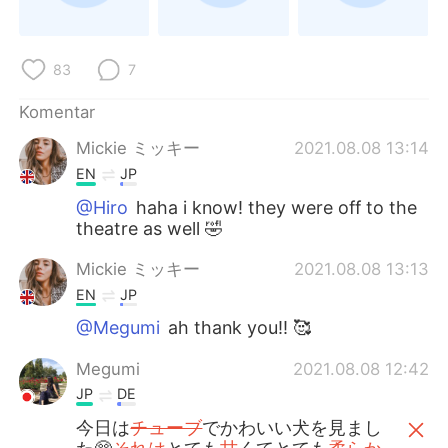
Deutsch
日本語
한국어
Русский
83
7
ไทย
Italiano
Komentar
Mickie ミッキー
2021.08.08 13:14
Türkçe
Tiếng Việt
EN
JP
Português
@Hiro
haha i know! they were off to the
theatre as well 🤣
Mickie ミッキー
2021.08.08 13:13
EN
JP
@Megumi
ah thank you!! 🥰
Megumi
2021.08.08 12:42
JP
DE
今日は
チューブ
でかわいい犬を見まし