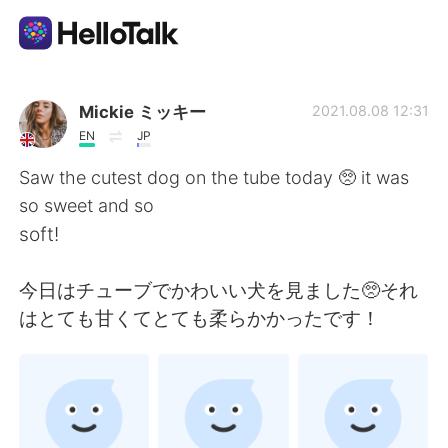
Aplikasi Pertukaran Bahasa
Mickie ミッキー
2021.08.08 12:31
EN
JP
AI Grammar Checker
Saw the cutest dog on the tube today 🥺 it was
so sweet and so
Indonesia
soft!
今日はチューブでかわいい犬を見ました🥺それ
English
简体中文
はとても甘くてとても柔らかかったです！
繁體中文
Español
العربية
Français