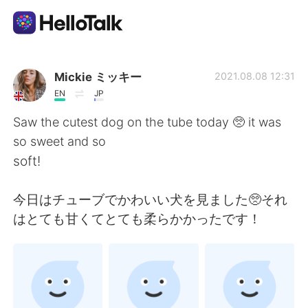
Приложение для Языкового Обмена
Mickie ミッキー
2021.08.08 12:31
EN
JP
AI Grammar Checker
Saw the cutest dog on the tube today 🥺 it was
so sweet and so
Русский
soft!
今日はチューブでかわいい犬を見ました🥺それ
English
简体中文
はとても甘くてとても柔らかかったです！
繁體中文
Español
العربية
Français