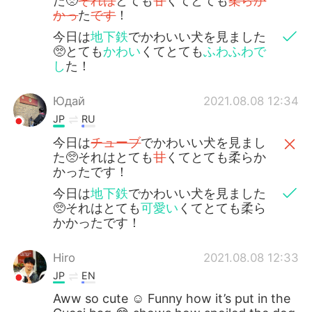
た🥺
それは
とても
甘
くてとても
柔らか
かっ
た
です
！
今日は
地下鉄
でかわいい犬を見ました
🥺とても
かわい
くてとても
ふわふわで
し
た！
Юдай
2021.08.08 12:34
JP
RU
今日は
チューブ
でかわいい犬を見まし
た🥺それはとても
甘
くてとても柔らか
かったです！
今日は
地下鉄
でかわいい犬を見ました
🥺それはとても
可愛い
くてとても柔ら
かかったです！
Hiro
2021.08.08 12:33
JP
EN
Aww so cute ☺️ Funny how it’s put in the