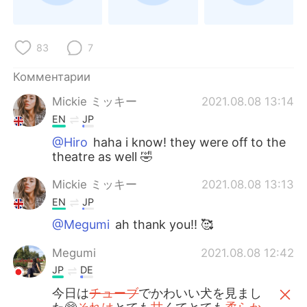
Deutsch
日本語
한국어
ไทย
83
7
Indonesia
Italiano
Комментарии
Mickie ミッキー
2021.08.08 13:14
Türkçe
Tiếng Việt
EN
JP
Português
@Hiro
haha i know! they were off to the
theatre as well 🤣
Mickie ミッキー
2021.08.08 13:13
EN
JP
@Megumi
ah thank you!! 🥰
Megumi
2021.08.08 12:42
JP
DE
今日は
チューブ
でかわいい犬を見まし