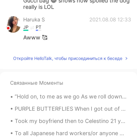
Gucci bag 😂 shows how spoiled the dog
really is LOL
Haruka S
2021.08.08 12:33
JP
PT
Awww 🥰
Aki
2021.08.08 12:32
JP
EN
Откройте HelloTalk, чтобы присоединиться к беседе
Fluffy!!
Связанные Моменты
“Hold on, to me as we go As we roll down this unfamiliar road And although this wave is stringing...
PURPLE BUTTERFLIES When I got out of my car I looked up to see, butterflies, quickly I thought ...
Took my boyfriend then to Celestino 21 years ago. We went back today with our son and Grandmothe...
To all Japanese hard workers/or anyone who's in trouble, please stay strong!! if you feel like t...