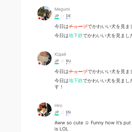
Megumi
JP
DE
今日は
チューブ
でかわいい犬を見まし
今日は
地下鉄
でかわいい犬を見ました
Юдай
JP
RU
今日は
チューブ
でかわいい犬を見ま
今日は
地下鉄
でかわいい犬を見ました
す！
Hiro
JP
EN
Aww so cute ☺️ Funny how it’s put
is LOL