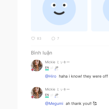
83
7
Bình luận
Mickie ミッキー
EN
JP
@Hiro
haha i know! they were off 
Mickie ミッキー
EN
JP
@Megumi
ah thank you!! 🥰