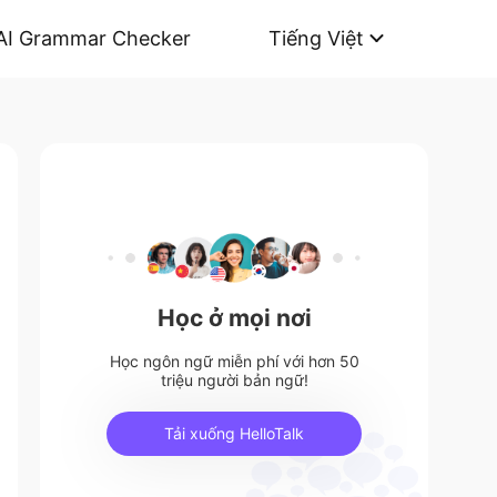
AI Grammar Checker
Tiếng Việt
Học ở mọi nơi
Học ngôn ngữ miễn phí với hơn 50
triệu người bản ngữ!
Tải xuống HelloTalk