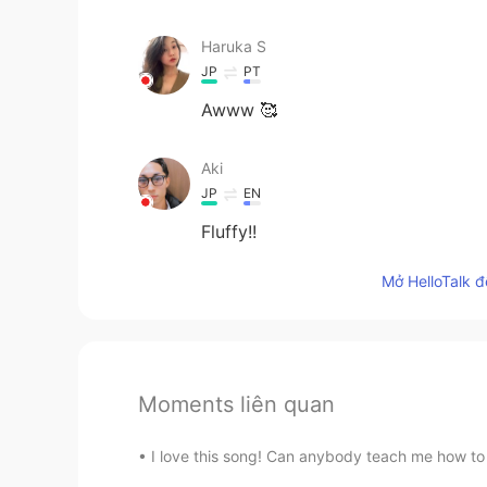
Haruka S
JP
PT
Awww 🥰
Aki
JP
EN
Fluffy!!
Mở HelloTalk đ
Moments liên quan
I love this song! Can anybody teach me how to 