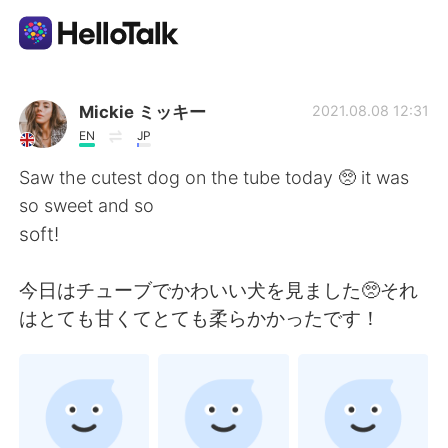
Appli d'échange linguistique
Mickie ミッキー
2021.08.08 12:31
EN
JP
AI Grammar Checker
Saw the cutest dog on the tube today 🥺 it was
so sweet and so
Français
soft!
今日はチューブでかわいい犬を見ました🥺それ
English
简体中文
はとても甘くてとても柔らかかったです！
繁體中文
Español
العربية
Deutsch