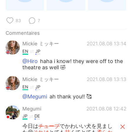
日本語
한국어
Русский
ไทย
83
7
Indonesia
Italiano
Commentaires
Mickie ミッキー
2021.08.08 13:14
Türkçe
Tiếng Việt
EN
JP
Português
@Hiro
haha i know! they were off to the
theatre as well 🤣
Mickie ミッキー
2021.08.08 13:13
EN
JP
@Megumi
ah thank you!! 🥰
Megumi
2021.08.08 12:42
JP
DE
今日は
チューブ
でかわいい犬を見まし