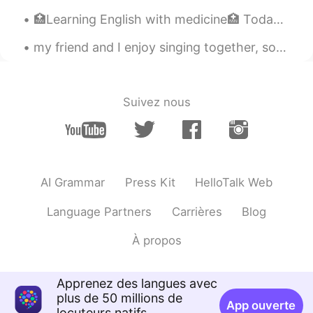
🏥Learning English with medicine🏥 Today’s topic: Dementia vs Alzheimer’s 🧠 The instructions are...
my friend and I enjoy singing together, so we sang Water Fountain by Alec Benjamin and recorded i...
Suivez nous
AI Grammar
Press Kit
HelloTalk Web
Language Partners
Carrières
Blog
À propos
Apprenez des langues avec
plus de 50 millions de
App ouverte
locuteurs natifs