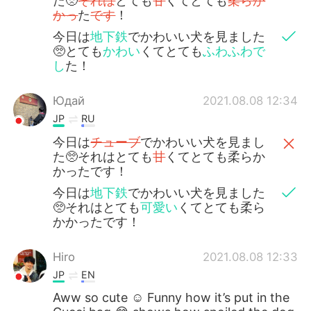
た🥺
それは
とても
甘
くてとても
柔らか
かっ
た
です
！
今日は
地下鉄
でかわいい犬を見ました
🥺とても
かわい
くてとても
ふわふわで
し
た！
Юдай
2021.08.08 12:34
JP
RU
今日は
チューブ
でかわいい犬を見まし
た🥺それはとても
甘
くてとても柔らか
かったです！
今日は
地下鉄
でかわいい犬を見ました
🥺それはとても
可愛い
くてとても柔ら
かかったです！
Hiro
2021.08.08 12:33
JP
EN
Aww so cute ☺️ Funny how it’s put in the