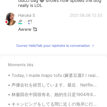
Gucci bag 😂 shows how spoiled the dog
really is LOL
Haruka S
2021.08.08 12:33
JP
PT
Awww 🥰
Aki
2021.08.08 12:32
JP
EN
Ouvrez HelloTalk pour rejoindre la conversation
Fluffy!!
Moments liés
Today, I made mapo tofu (麻婆豆腐)! I really like spicy sichuan food, but it is somewhat rare in the ...
声優会社を経営しています。最近、Netflixと取引しました。これで念願の チャリティーが始められます。しかし、国は非協力的です。チャリティー を始めるのは難しく、弁護士さえ私と話したがらないで...
林徽因在中国很有名。她的生日是1904年6月10日。 因为16岁的时候，她和她的爸爸去英国旅游，在那里她喜欢上了英国的建筑，所以1924年她去了美国的大学学习建筑。 林微因的丈夫是中国很有名...
キャンピングをしてる間に近くの海岸に行って遊んだ While camping we went to the nearby seashore to have some fun 息子は従姉妹達と一...