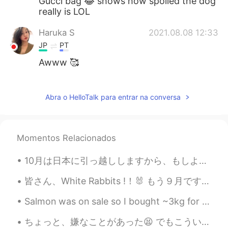
Gucci bag 😂 shows how spoiled the dog
really is LOL
Haruka S
2021.08.08 12:33
JP
PT
Awww 🥰
Aki
2021.08.08 12:32
JP
EN
Abra o HelloTalk para entrar na conversa
Fluffy!!
Momentos Relacionados
10月は日本に引っ越ししますから、もしよければ東京のおすすめ地域を教えてくれませんか？ 距離と価格のいいバランスがある地域がいいんですけどね 🤔 東京じゃなくても、そんなに遠くないのなら、...
皆さん、White Rabbits !！🐰 もう９月ですよね! イギリスで、毎月初日の朝に「White Rabbits!」(白ウサギ)と言うことが伝統的です。 理由がわからないけど、それは幸運を...
Salmon was on sale so I bought ~3kg for $35. Usually, I have to pay $30 for 1kg when I'm in Bei...
ちょっと、嫌なことがあった😫 でもこういう時は、これが人生らしいと思うようにしてる😝 望んでいないことも起きるけど、最終的には全てのことが適切な場所にあるようになると思うし、その起きたことを笑い...