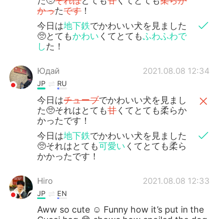
た🥺
それは
とても
甘
くてとても
柔らか
かっ
た
です
！
今日は
地下鉄
でかわいい犬を見ました
🥺とても
かわい
くてとても
ふわふわで
し
た！
Юдай
2021.08.08 12:34
JP
RU
今日は
チューブ
でかわいい犬を見まし
た🥺それはとても
甘
くてとても柔らか
かったです！
今日は
地下鉄
でかわいい犬を見ました
🥺それはとても
可愛い
くてとても柔ら
かかったです！
Hiro
2021.08.08 12:33
JP
EN
Aww so cute ☺️ Funny how it’s put in the