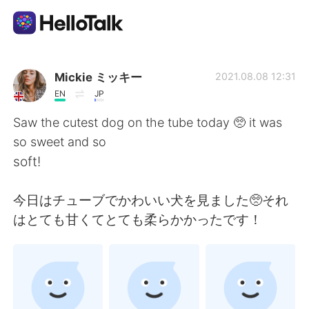
Aplicativo de troca de idioma
Mickie ミッキー
2021.08.08 12:31
EN
JP
AI Grammar Checker
Saw the cutest dog on the tube today 🥺 it was
so sweet and so
Português
soft!
今日はチューブでかわいい犬を見ました🥺それ
English
简体中文
はとても甘くてとても柔らかかったです！
繁體中文
Español
العربية
Français