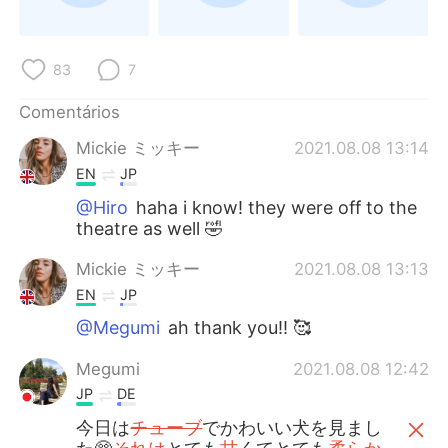
Deutsch
日本語
한국어
Русский
83
7
ไทย
Indonesia
Comentários
Mickie ミッキー
2021.08.08 13:14
Italiano
Türkçe
EN
JP
Tiếng Việt
@Hiro
haha i know! they were off to the
theatre as well 🤣
Mickie ミッキー
2021.08.08 13:13
EN
JP
@Megumi
ah thank you!! 🥰
Megumi
2021.08.08 12:42
JP
DE
今日は
チューブ
でかわいい犬を見まし