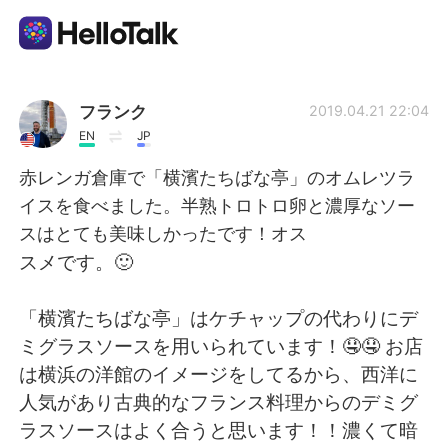
Aplikasi Pertukaran Bahasa
フランク
2019.04.21 22:04
EN
JP
AI Grammar Checker
赤レンガ倉庫で「横濱たちばな亭」のオムレツラ
イスを食べました。半熟トロトロ卵と濃厚なソー
Indonesia
スはとても美味しかったです！オス
スメです。🙂
English
简体中文
「横濱たちばな亭」はケチャップの代わりにデ
ミグラスソースを用いられています！🤤🤤 お店
繁體中文
Español
は横浜の洋館のイメージをしてるから、西洋に
人気があり古典的なフランス料理からのデミグ
العربية
Français
ラスソースはよく合うと思います！！濃くて暗