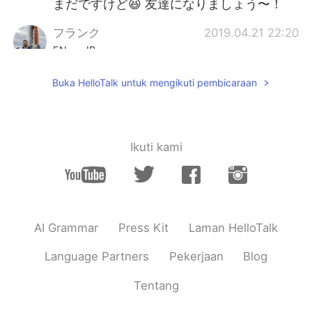
まだですけど😆 友達になりましょう〜！
フランク
2019.04.21 22:20
EN
JP
@みえ
訂正してくれてありがとう！間違い
Buka HelloTalk untuk mengikuti pembicaraan
が小さいとびっくりしました 🤭🤭
JUN
2019.04.21 22:16
JP
EN
Ikuti kami
カフェとレストランだけじゃなくて、
買い物
も
できるお店もたくさんある
し、中は常に人でいっぱいになってい
て賑やかです！
カフェとレストランだけじゃなくて、
AI Grammar
Press Kit
Laman HelloTalk
買い物
が
できるお店もたくさんある
し、中は常に人でいっぱいになってい
Language Partners
Pekerjaan
Blog
て賑やかです！
Tentang
赤レンガ倉庫は海に面
す
るし、海の隣
に歩けるコース
が
あ
るし
、横浜コスモ