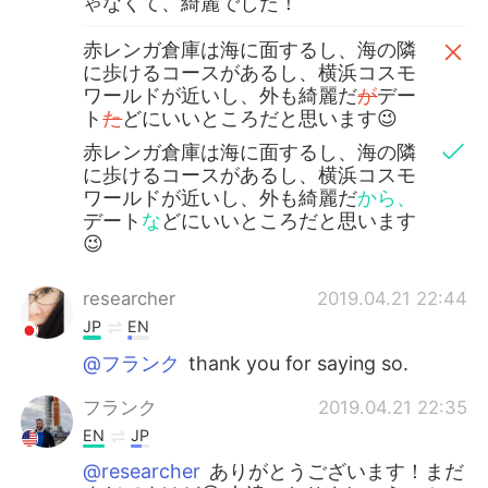
ゃなくて、綺麗でした！
赤レンガ倉庫は海に面するし、海の隣
に歩けるコースがあるし、横浜コスモ
ワールドが近いし、外も綺麗だ
が
デー
ト
た
どにいいところだと思います😉
赤レンガ倉庫は海に面するし、海の隣
に歩けるコースがあるし、横浜コスモ
ワールドが近いし、外も綺麗だ
から、
デート
な
どにいいところだと思います
😉
researcher
2019.04.21 22:44
JP
EN
@フランク
thank you for saying so.
フランク
2019.04.21 22:35
EN
JP
@researcher
ありがとうございます！まだ