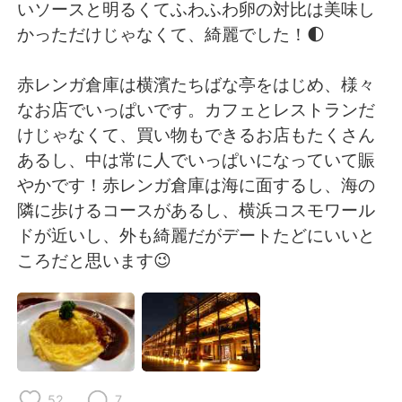
Deutsch
日本語
いソースと明るくてふわふわ卵の対比は美味し
かっただけじゃなくて、綺麗でした！🌓
한국어
Русский
赤レンガ倉庫は横濱たちばな亭をはじめ、様々
ไทย
Italiano
なお店でいっぱいです。カフェとレストランだ
けじゃなくて、買い物もできるお店もたくさん
Türkçe
Tiếng Việt
あるし、中は常に人でいっぱいになっていて賑
やかです！赤レンガ倉庫は海に面するし、海の
Português
隣に歩けるコースがあるし、横浜コスモワール
ドが近いし、外も綺麗だがデートたどにいいと
ころだと思います😉
52
7