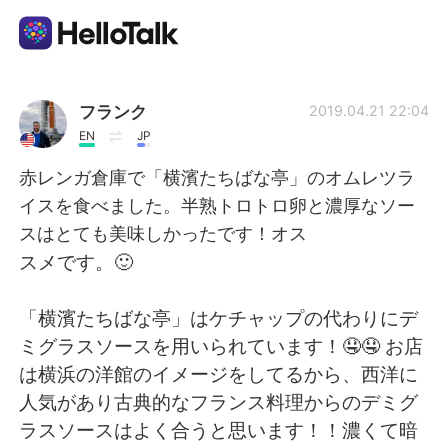
언어 교환 앱
フランク
2019.04.21 22:04
EN
JP
AI Grammar Checker
赤レンガ倉庫で「横濱たちばな亭」のオムレツラ
イスを食べました。半熟トロトロ卵と濃厚なソー
한국어
スはとても美味しかったです！オス
スメです。🙂
English
简体中文
「横濱たちばな亭」はケチャップの代わりにデ
ミグラスソースを用いられています！🤤🤤 お店
繁體中文
Español
は横浜の洋館のイメージをしてるから、西洋に
人気があり古典的なフランス料理からのデミグ
العربية
Français
ラスソースはよく合うと思います！！濃くて暗