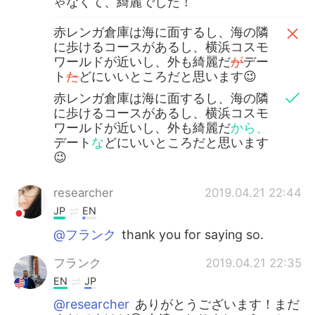
ゃなくて、綺麗でした！
赤レンガ倉庫は海に面するし、海の隣
に歩けるコースがあるし、横浜コスモ
ワールドが近いし、外も綺麗だ
が
デー
ト
た
どにいいところだと思います😉
赤レンガ倉庫は海に面するし、海の隣
に歩けるコースがあるし、横浜コスモ
ワールドが近いし、外も綺麗だ
から、
デート
な
どにいいところだと思います
😉
researcher
2019.04.21 22:44
JP
EN
@フランク
thank you for saying so.
フランク
2019.04.21 22:35
EN
JP
@researcher
ありがとうございます！まだ