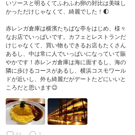
Deutsch
日本語
いソースと明るくてふわふわ卵の対比は美味し
かっただけじゃなくて、綺麗でした！🌓
Русский
ไทย
赤レンガ倉庫は横濱たちばな亭をはじめ、様々
Indonesia
Italiano
なお店でいっぱいです。カフェとレストランだ
けじゃなくて、買い物もできるお店もたくさん
Türkçe
Tiếng Việt
あるし、中は常に人でいっぱいになっていて賑
やかです！赤レンガ倉庫は海に面するし、海の
Português
隣に歩けるコースがあるし、横浜コスモワール
ドが近いし、外も綺麗だがデートたどにいいと
ころだと思います😉
52
7