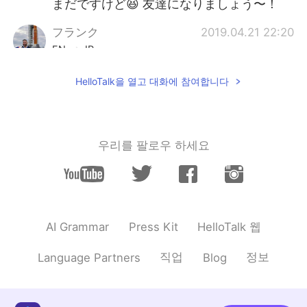
まだですけど😆 友達になりましょう〜！
フランク
2019.04.21 22:20
EN
JP
@みえ
訂正してくれてありがとう！間違い
HelloTalk을 열고 대화에 참여합니다
が小さいとびっくりしました 🤭🤭
JUN
2019.04.21 22:16
JP
EN
우리를 팔로우 하세요
カフェとレストランだけじゃなくて、
買い物
も
できるお店もたくさんある
し、中は常に人でいっぱいになってい
て賑やかです！
カフェとレストランだけじゃなくて、
HelloTalk 웹
AI Grammar
Press Kit
買い物
が
できるお店もたくさんある
し、中は常に人でいっぱいになってい
직업
정보
Language Partners
Blog
て賑やかです！
赤レンガ倉庫は海に面
す
るし、海の隣
に歩けるコース
が
あ
るし
、横浜コスモ