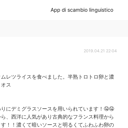
App di scambio linguistico
2019.04.21 22:04
オムレツライスを食べました。半熟トロトロ卵と濃
！オス
りにデミグラスソースを用いられています！🤤🤤
から、西洋に人気があり古典的なフランス料理から
ます！！濃くて暗いソースと明るくてふわふわ卵の