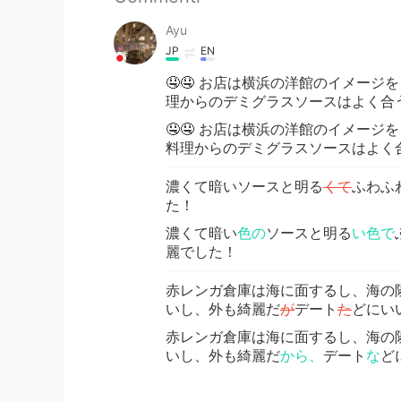
Ayu
JP
EN
🤤🤤 お店は横浜の洋館のイメー
理からのデミグラスソースはよく合
🤤🤤 お店は横浜の洋館のイメー
料理からのデミグラスソースはよく
濃くて暗いソースと明る
くて
ふわふ
た！
濃くて暗い
色の
ソースと明る
い色で
麗でした！
赤レンガ倉庫は海に面するし、海の
いし、外も綺麗だ
が
デート
た
どにい
赤レンガ倉庫は海に面するし、海の
いし、外も綺麗だ
から、
デート
な
ど