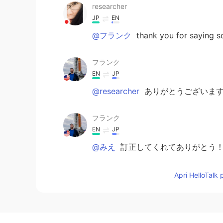
researcher
JP
EN
@フランク
thank you for saying s
フランク
EN
JP
@researcher
ありがとうございます
フランク
EN
JP
@みえ
訂正してくれてありがとう！間
JUN
Apri HelloTalk 
JP
EN
カフェとレストランだけじゃなくて
でいっぱいになっていて賑やかです