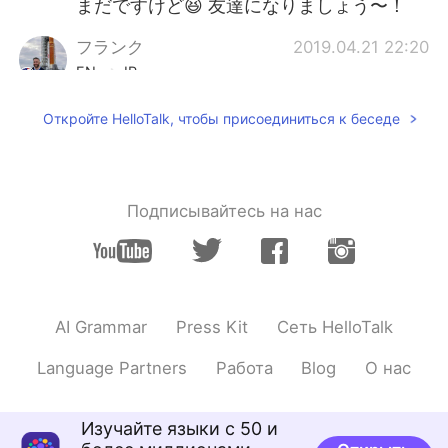
まだですけど😆 友達になりましょう〜！
フランク
2019.04.21 22:20
EN
JP
@みえ
訂正してくれてありがとう！間違い
Откройте HelloTalk, чтобы присоединиться к беседе
が小さいとびっくりしました 🤭🤭
JUN
2019.04.21 22:16
JP
EN
Подписывайтесь на нас
カフェとレストランだけじゃなくて、
買い物
も
できるお店もたくさんある
し、中は常に人でいっぱいになってい
て賑やかです！
カフェとレストランだけじゃなくて、
AI Grammar
Press Kit
Сеть HelloTalk
買い物
が
できるお店もたくさんある
し、中は常に人でいっぱいになってい
Language Partners
Работа
Blog
О нас
て賑やかです！
赤レンガ倉庫は海に面
す
るし、海の隣
Изучайте языки с 50 и
に歩けるコース
が
あ
るし
、横浜コスモ