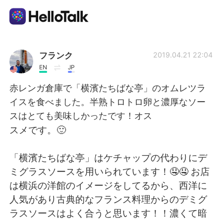
Приложение для Языкового Обмена
フランク
2019.04.21 22:04
EN
JP
AI Grammar Checker
赤レンガ倉庫で「横濱たちばな亭」のオムレツラ
イスを食べました。半熟トロトロ卵と濃厚なソー
Русский
スはとても美味しかったです！オス
スメです。🙂
English
简体中文
「横濱たちばな亭」はケチャップの代わりにデ
ミグラスソースを用いられています！🤤🤤 お店
繁體中文
Español
は横浜の洋館のイメージをしてるから、西洋に
人気があり古典的なフランス料理からのデミグ
العربية
Français
ラスソースはよく合うと思います！！濃くて暗