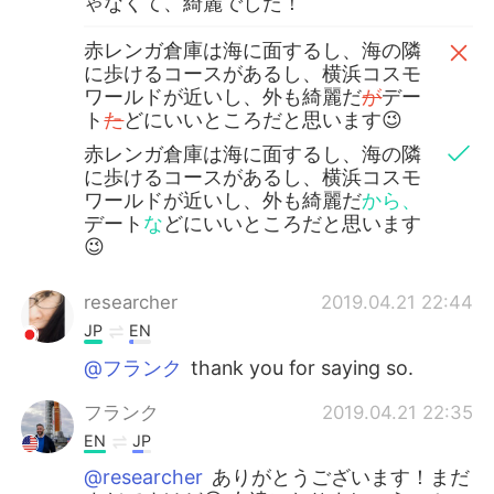
ゃなくて、綺麗でした！
赤レンガ倉庫は海に面するし、海の隣
に歩けるコースがあるし、横浜コスモ
ワールドが近いし、外も綺麗だ
が
デー
ト
た
どにいいところだと思います😉
赤レンガ倉庫は海に面するし、海の隣
に歩けるコースがあるし、横浜コスモ
ワールドが近いし、外も綺麗だ
から、
デート
な
どにいいところだと思います
😉
researcher
2019.04.21 22:44
JP
EN
@フランク
thank you for saying so.
フランク
2019.04.21 22:35
EN
JP
@researcher
ありがとうございます！まだ