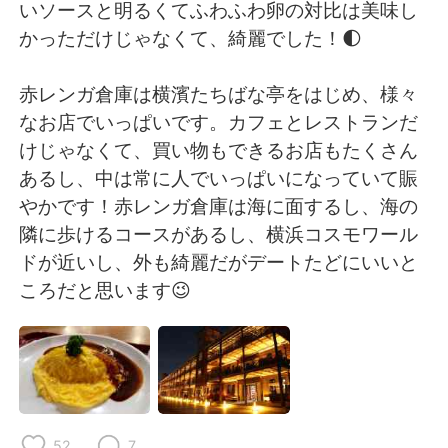
Deutsch
日本語
いソースと明るくてふわふわ卵の対比は美味し
かっただけじゃなくて、綺麗でした！🌓
한국어
ไทย
赤レンガ倉庫は横濱たちばな亭をはじめ、様々
Indonesia
Italiano
なお店でいっぱいです。カフェとレストランだ
けじゃなくて、買い物もできるお店もたくさん
Türkçe
Tiếng Việt
あるし、中は常に人でいっぱいになっていて賑
やかです！赤レンガ倉庫は海に面するし、海の
Português
隣に歩けるコースがあるし、横浜コスモワール
ドが近いし、外も綺麗だがデートたどにいいと
ころだと思います😉
52
7