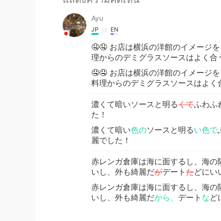
Ayu
JP
EN
🤤🤤 お店は横浜の洋館のイメー
理からのデミグラスソースはよく合
🤤🤤 お店は横浜の洋館のイメー
料理からのデミグラスソースはよく
濃くて暗いソースと明る
くて
ふわふ
た！
濃くて暗い
色の
ソースと明る
い色で
麗でした！
赤レンガ倉庫は海に面するし、海の
いし、外も綺麗だ
が
デート
た
どにい
赤レンガ倉庫は海に面するし、海の
いし、外も綺麗だ
から、
デート
な
ど