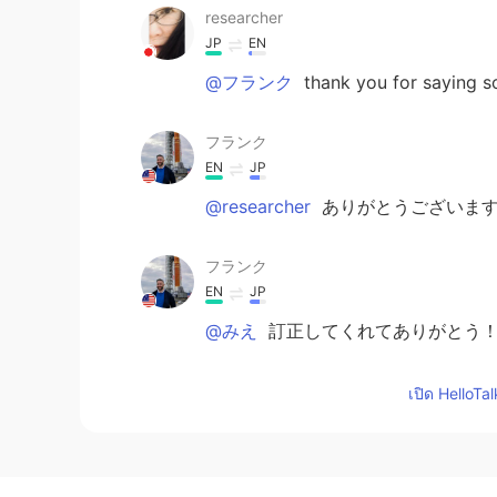
researcher
JP
EN
@フランク
thank you for saying s
フランク
EN
JP
@researcher
ありがとうございます
フランク
EN
JP
@みえ
訂正してくれてありがとう！間
JUN
เปิด HelloTa
JP
EN
カフェとレストランだけじゃなくて
でいっぱいになっていて賑やかです