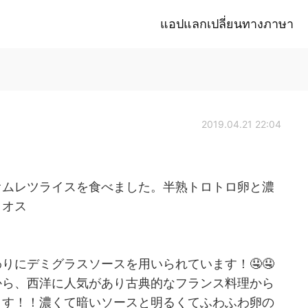
แอปแลกเปลี่ยนทางภาษา
2019.04.21 22:04
オムレツライスを食べました。半熟トロトロ卵と濃
！オス
りにデミグラスソースを用いられています！🤤🤤
から、西洋に人気があり古典的なフランス料理から
ます！！濃くて暗いソースと明るくてふわふわ卵の