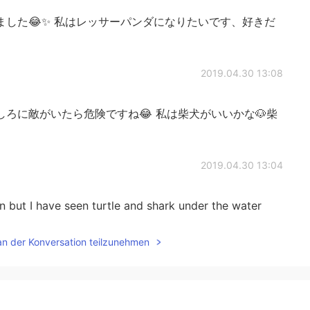
した😂✨ 私はレッサーパンダになりたいです、好きだ
2019.04.30 13:08
ろに敵がいたら危険ですね😂 私は柴犬がいいかな🐶柴
2019.04.30 13:04
n but I have seen turtle and shark under the water
an der Konversation teilzunehmen
2019.04.30 13:03
appy 猫になって人間を癒したい 日本は疲れている人間が多すぎ