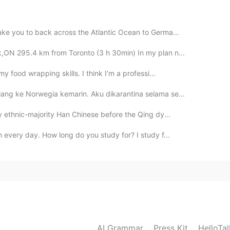
2019.04.30 13:02
take you to back across the Atlantic Ocean to Germa...
k,ON 295.4 km from Toronto (3 h 30min) In my plan n...
 free, slowly and magnificent. I want to swim like that
my food wrapping skills. I think I’m a professi...
lang ke Norwegia kemarin. Aku dikarantina selama se...
2019.04.30 12:57
by ethnic-majority Han Chinese before the Qing dy...
oice :) just relaxing and eating and sleeping :) best
 every day. How long do you study for? I study f...
2019.04.30 12:57
handsome! My favorite. Haha maybe oneday :P
2019.04.30 12:57
AI Grammar
Press Kit
HelloTa