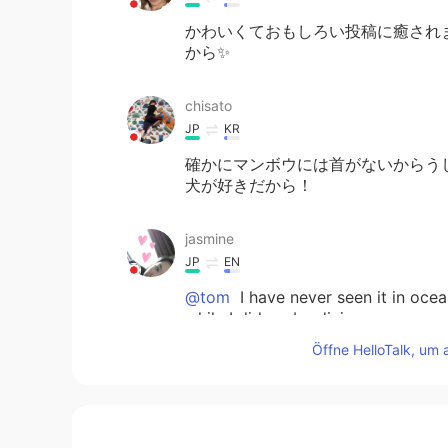
かわいくておもしろい投稿に癒されま
から✨
chisato
JP
KR
確かにマンボウには首がないからうし
犬が好きだから！
jasmine
JP
EN
@tom
I have never seen it in ocea
while I did scuba diving.
Öffne HelloTalk, um 
yu
JP
KR
@tom
To make people h