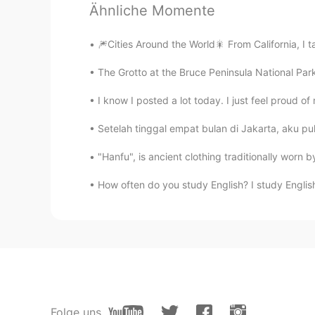
る…😂
Ähnliche Momente
jasmine
🎆Cities Around the World🎇 From California, I 
JP
EN
The Grotto at the Bruce Peninsula National Par
@tom
hi, Tom. Whale is looks like
in ocean.
I know I posted a lot today. I just feel proud of 
Setelah tinggal empat bulan di Jakarta, aku pu
tom
EN
CN
"Hanfu", is ancient clothing traditionally worn 
@ちび丸
but I think cats a good ch
How often do you study English? I study English
life haha
Mizuki
JP
EN
@tom
Yea exactly they looks so 
tom
Folge uns