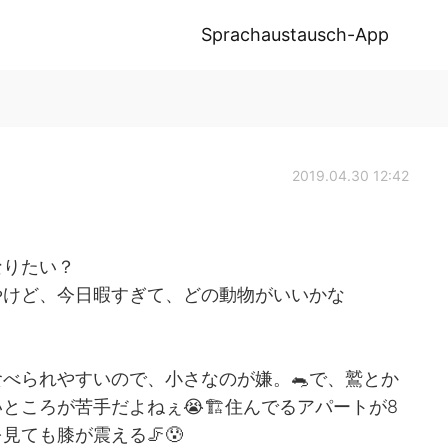
Sprachaustausch-App
2019.04.30 12:42
なりたい？
やけど、今日暇すぎて、どの動物がいいかな
べられやすいので、小さなのが嫌。🐀で、鷲とか
ところが苦手だよねぇ😭🏗住んでるアパートが8
ても膝が震える🦵😰