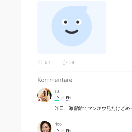
54
28
Kommentare
su
JP
EN
昨日、海響館でマンボウ見たけどめ
rico
JP
EN