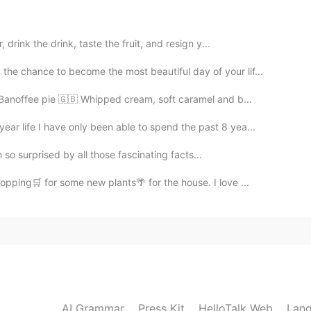
2019.04.30 13:02
 drink the drink, taste the fruit, and resign y...
he chance to become the most beautiful day of your lif...
 free, slowly and magnificent. I want to swim like that
, Banoffee pie 🇬🇧 Whipped cream, soft caramel and b...
ear life I have only been able to spend the past 8 yea...
2019.04.30 12:57
'm so surprised by all those fascinating facts...
oice :) just relaxing and eating and sleeping :) best
opping🛒 for some new plants🌴 for the house. I love ...
2019.04.30 12:57
handsome! My favorite. Haha maybe oneday :P
2019.04.30 12:57
AI Grammar
Press Kit
HelloTalk Web
Lang