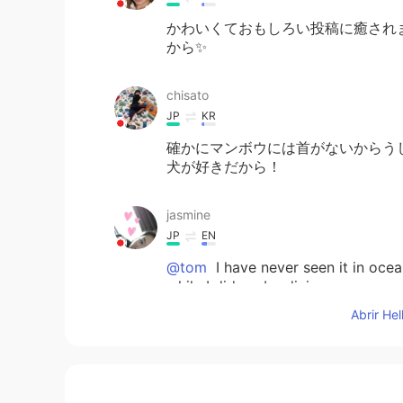
かわいくておもしろい投稿に癒されま
から✨
chisato
JP
KR
確かにマンボウには首がないからうし
犬が好きだから！
jasmine
JP
EN
@tom
I have never seen it in ocea
while I did scuba diving.
Abrir He
yu
JP
KR
@tom
To make people h