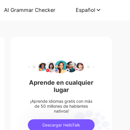
AI Grammar Checker
Español
Aprende en cualquier
lugar
¡Aprende idiomas gratis con más
de 50 millones de hablantes
nativos!
Descargar HelloTalk