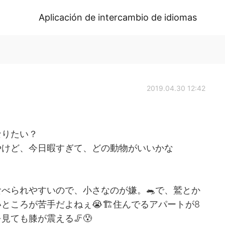
Aplicación de intercambio de idiomas
2019.04.30 12:42
なりたい？
やけど、今日暇すぎて、どの動物がいいかな
べられやすいので、小さなのが嫌。🐀で、鷲とか
ところが苦手だよねぇ😭🏗住んでるアパートが8
ても膝が震える🦵😰