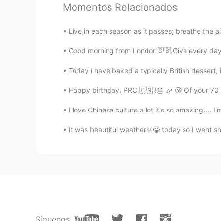
る…😂
Momentos Relacionados
jasmine
Live in each season as it passes; breathe the air,
JP
EN
Good morning from London🇬🇧.Give every day t
@tom
hi, Tom. Whale is looks like
in ocean.
Today i have baked a typically British dessert
Happy birthday, PRC 🇨🇳 !🎂 🎉 😘 Of your 70 y
tom
EN
CN
I love Chinese culture a lot it's so amazing.... I
@ちび丸
but I think cats a good ch
It was beautiful weather🌞😁 today so I went sh
life haha
Mizuki
JP
EN
@tom
Yea exactly they looks so 
tom
Síguenos