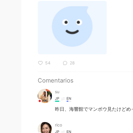
54
28
Comentarios
su
JP
EN
昨日、海響館でマンボウ見たけどめ
rico
JP
EN