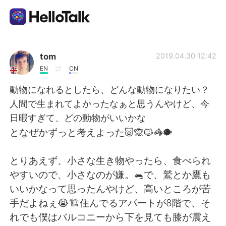
App di scambio linguistico
tom
2019.04.30 12:42
EN
CN
AI Grammar Checker
動物になれるとしたら、どんな動物になりたい？
人間で生まれてよかったなぁと思うんやけど、今
Italiano
日暇すぎて、どの動物がいいかな
となぜかずっと考えよった🐷🙊🐱🦓🐡
English
简体中文
とりあえず、小さな生き物やったら、食べられ
やすいので、小さなのが嫌。🐀で、鷲とか鷹も
繁體中文
Español
いいかなって思ったんやけど、高いところが苦
手だよねぇ😭🏗住んでるアパートが8階で、そ
العربية
Français
れでも僕はバルコニーから下を見ても膝が震え