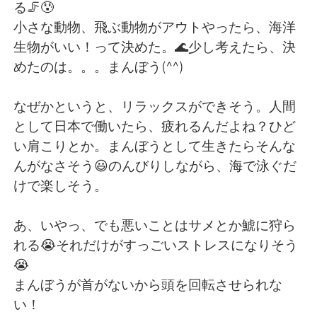
Deutsch
日本語
る🦵😰
小さな動物、飛ぶ動物がアウトやったら、海洋
한국어
Русский
生物がいい！って決めた。🌊少し考えたら、決
めたのは。。。まんぼう(^^)
ไทย
Indonesia
なぜかというと、リラックスができそう。人間
Türkçe
Tiếng Việt
として日本で働いたら、疲れるんだよね？ひど
い肩こりとか。まんぼうとして生きたらそんな
Português
んがなさそう😃のんびりしながら、海で泳ぐだ
けで楽しそう。
あ、いやっ、でも悪いことはサメとか鯱に狩ら
れる😭それだけがすっごいストレスになりそう
😭
まんぼうが首がないから頭を回転させられな
い！