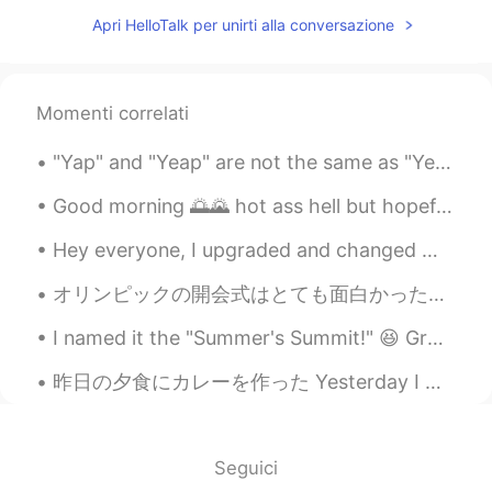
best life haha
Apri HelloTalk per unirti alla conversazione
Mizuki
2019.04.30 12:57
JP
EN
Momenti correlati
@tom
Yea exactly they looks so
handsome! My favorite. Haha maybe
"Yap" and "Yeap" are not the same as "Yep" and "Yeah". It's not common to use them, but I see a l...
oneday :P
Good morning 🌅🌄 hot ass hell but hopefully the sky clears up later took this shot of one if the b...
tom
2019.04.30 12:57
EN
CN
Hey everyone, I upgraded and changed my phone recently about a week ago and I lost alllllll my m...
@Aimi
good idea ;) and you don’t have to
オリンピックの開会式はとても面白かった！ですが、席の人がいないので、ちょっと悲しくて、変な感じと思います。そのオリンピックは、コロナの中にあるのが残念ですね。日本は少し失うかなぁ。しかし、開会式...
buy a plane ticket :):p
I named it the "Summer's Summit!" 😆 Ground pork with dried onions, scallions, dried oregano, pep...
ちび丸
2019.04.30 12:56
JP
EN
昨日の夕食にカレーを作った Yesterday I made curry for dinner チキンをいっぱい入れて、味のためにりんご🍎も入れた I put in a lot of chic...
猫以外に考えられない🐈
Aimi
2019.04.30 12:56
Seguici
JP
EN