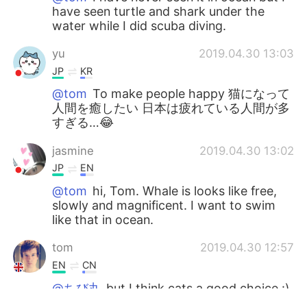
have seen turtle and shark under the
water while I did scuba diving.
yu
2019.04.30 13:03
JP
KR
@tom
To make people happy 猫になって
人間を癒したい 日本は疲れている人間が多
すぎる…😂
jasmine
2019.04.30 13:02
JP
EN
@tom
hi, Tom. Whale is looks like free,
slowly and magnificent. I want to swim
like that in ocean.
tom
2019.04.30 12:57
EN
CN
@ちび丸
but I think cats a good choice :)
just relaxing and eating and sleeping :)