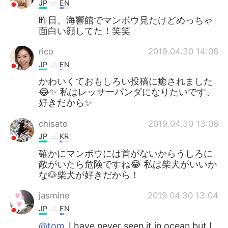
JP
EN
昨日、海響館でマンボウ見たけどめっちゃ
面白い顔してた！笑笑
rico
2019.04.30 14:08
JP
EN
かわいくておもしろい投稿に癒されました
😂✨ 私はレッサーパンダになりたいです、
好きだから✨
chisato
2019.04.30 13:08
JP
KR
確かにマンボウには首がないからうしろに
敵がいたら危険ですね😂 私は柴犬がいいか
な🐶柴犬が好きだから！
jasmine
2019.04.30 13:04
JP
EN
@tom
I have never seen it in ocean but I