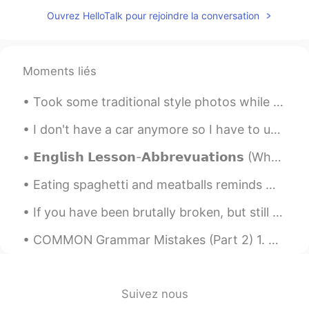
best life haha
Ouvrez HelloTalk pour rejoindre la conversation
Mizuki
2019.04.30 12:57
JP
EN
Moments liés
@tom
Yea exactly they looks so
handsome! My favorite. Haha maybe
Took some traditional style photos while I was in Shanghai two years ago~ The whole experience wa...
oneday :P
I don't have a car anymore so I have to use public transport. 🚍😐 The service has improved a lot ...
tom
2019.04.30 12:57
EN
CN
𝗘𝗻𝗴𝗹𝗶𝘀𝗵 𝗟𝗲𝘀𝘀𝗼𝗻-𝗔𝗯𝗯𝗿𝗲𝘃𝘂𝗮𝘁𝗶𝗼𝗻𝘀 (When Texting) • • • •BRB= Be rig...
@Aimi
good idea ;) and you don’t have to
Eating spaghetti and meatballs reminds me of being a kid again ☺️ What foods remind you of childh...
buy a plane ticket :):p
If you have been brutally broken, but still have the courage to be gentle to others then you dese...
ちび丸
2019.04.30 12:56
JP
EN
COMMON Grammar Mistakes (Part 2) 1. Watch, Look, See “See,” “look” and “watch” are often thoug...
猫以外に考えられない🐈
Aimi
2019.04.30 12:56
Suivez nous
JP
EN