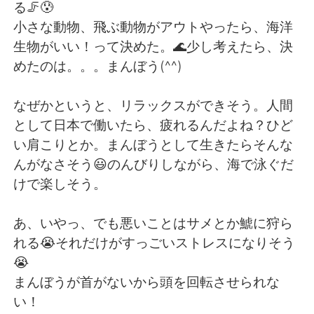
日本語
한국어
る🦵😰
小さな動物、飛ぶ動物がアウトやったら、海洋
Русский
ไทย
生物がいい！って決めた。🌊少し考えたら、決
めたのは。。。まんぼう(^^)
Indonesia
Italiano
なぜかというと、リラックスができそう。人間
Türkçe
Tiếng Việt
として日本で働いたら、疲れるんだよね？ひど
い肩こりとか。まんぼうとして生きたらそんな
Português
んがなさそう😃のんびりしながら、海で泳ぐだ
けで楽しそう。
あ、いやっ、でも悪いことはサメとか鯱に狩ら
れる😭それだけがすっごいストレスになりそう
😭
まんぼうが首がないから頭を回転させられな
い！