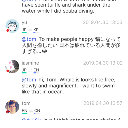
have seen turtle and shark under the
water while I did scuba diving.
yu
2019.04.30 13:03
JP
KR
@tom
To make people happy 猫になって
人間を癒したい 日本は疲れている人間が多
すぎる…😂
jasmine
2019.04.30 13:02
JP
EN
@tom
hi, Tom. Whale is looks like free,
slowly and magnificent. I want to swim
like that in ocean.
tom
2019.04.30 12:57
EN
CN
@ちび丸
but I think cats a good choice :)
just relaxing and eating and sleeping :)