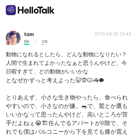
Appli d'échange linguistique
tom
2019.04.30 12:42
EN
CN
AI Grammar Checker
動物になれるとしたら、どんな動物になりたい？
人間で生まれてよかったなぁと思うんやけど、今
Français
日暇すぎて、どの動物がいいかな
となぜかずっと考えよった🐷🙊🐱🦓🐡
English
简体中文
とりあえず、小さな生き物やったら、食べられ
やすいので、小さなのが嫌。🐀で、鷲とか鷹も
繁體中文
Español
いいかなって思ったんやけど、高いところが苦
手だよねぇ😭🏗住んでるアパートが8階で、そ
العربية
Deutsch
れでも僕はバルコニーから下を見ても膝が震え