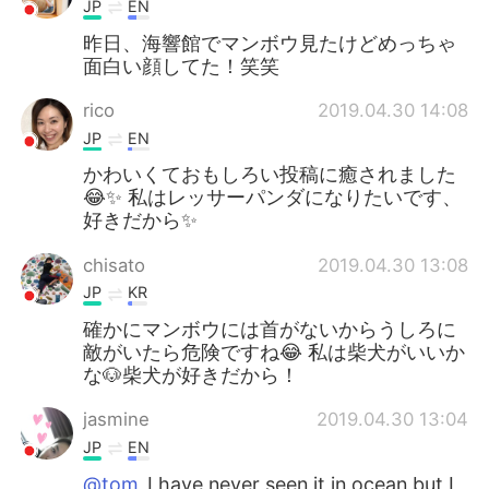
JP
EN
昨日、海響館でマンボウ見たけどめっちゃ
面白い顔してた！笑笑
rico
2019.04.30 14:08
JP
EN
かわいくておもしろい投稿に癒されました
😂✨ 私はレッサーパンダになりたいです、
好きだから✨
chisato
2019.04.30 13:08
JP
KR
確かにマンボウには首がないからうしろに
敵がいたら危険ですね😂 私は柴犬がいいか
な🐶柴犬が好きだから！
jasmine
2019.04.30 13:04
JP
EN
@tom
I have never seen it in ocean but I