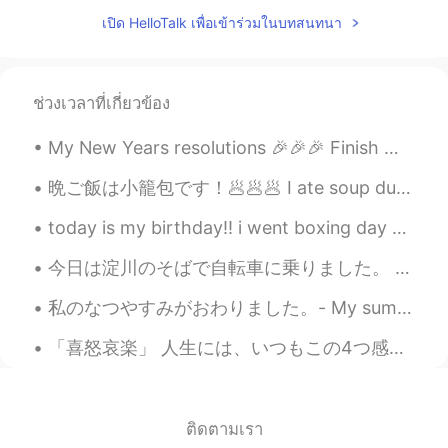
best life haha
เปิด HelloTalk เพื่อเข้าร่วมในบทสนทนา
Mizuki
2019.04.30 12:57
JP
EN
ช่วงเวลาที่เกี่ยวข้อง
@tom
Yea exactly they looks so
handsome! My favorite. Haha maybe
My New Years resolutions 🎉🎉🎉 Finish my license and buy a car Get a puppy Finish my nursing train...
oneday :P
晩ご飯は小籠包です！🥟🥟🥟 I ate soup dumplings for dinner! 店の名前は: Taiwan Xiao Long Bao Shinjuku 台湾小籠包 新宿サブナード店
tom
2019.04.30 12:57
EN
CN
today is my birthday!! i went boxing day shopping with my friends now im studying at a cafe late...
@Aimi
good idea ;) and you don’t have to
今日は淀川のそばで自転車に乗りました。 お天気が良かったから遅く乗りました。 大坂に住んで感謝しています。 ところで、写真を取るのが下手ですね🤭。 Today, I rode my bike...
buy a plane ticket :):p
私のなつやすみがおわりました。- My summer vacation is over. 😓 とてもたのしいじかんをすごせました。- I had a great time. 😎 I am ba...
ちび丸
2019.04.30 12:56
JP
EN
「喜怒哀楽」 人生には、いつもこの4つ感じはあります。 でも、喜の時、怒の時、哀の時、楽の時も一番必要な事は瞬間を楽しみください。何事も一瞬一瞬過ぎられます。考え過ぎしないよ~ 人生は短いね...
猫以外に考えられない🐈
Aimi
2019.04.30 12:56
ติดตามเรา
JP
EN