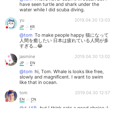
have seen turtle and shark under the
water while I did scuba diving.
yu
2019.04.30 13:03
JP
KR
@tom
To make people happy 猫になって
人間を癒したい 日本は疲れている人間が多
すぎる…😂
jasmine
2019.04.30 13:02
JP
EN
@tom
hi, Tom. Whale is looks like free,
slowly and magnificent. I want to swim
like that in ocean.
tom
2019.04.30 12:57
EN
CN
@ちび丸
but I think cats a good choice :)
just relaxing and eating and sleeping :)