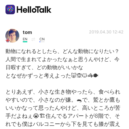
แอปแลกเปลี่ยนทางภาษา
tom
2019.04.30 12:42
EN
CN
AI Grammar Checker
動物になれるとしたら、どんな動物になりたい？
人間で生まれてよかったなぁと思うんやけど、今
ไทย
日暇すぎて、どの動物がいいかな
となぜかずっと考えよった🐷🙊🐱🦓🐡
English
简体中文
とりあえず、小さな生き物やったら、食べられ
やすいので、小さなのが嫌。🐀で、鷲とか鷹も
繁體中文
Español
いいかなって思ったんやけど、高いところが苦
手だよねぇ😭🏗住んでるアパートが8階で、そ
العربية
Français
れでも僕はバルコニーから下を見ても膝が震え