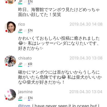
JP
EN
昨日、海響館でマンボウ見たけどめっちゃ
面白い顔してた！笑笑
rico
2019.04.30 14:08
JP
EN
かわいくておもしろい投稿に癒されました
😂✨ 私はレッサーパンダになりたいです、
好きだから✨
chisato
2019.04.30 13:08
JP
KR
確かにマンボウには首がないからうしろに
敵がいたら危険ですね😂 私は柴犬がいいか
な🐶柴犬が好きだから！
jasmine
2019.04.30 13:04
JP
EN
@tom
I have never seen it in ocean but I