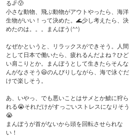
Deutsch
日本語
る🦵😰
小さな動物、飛ぶ動物がアウトやったら、海洋
한국어
Русский
生物がいい！って決めた。🌊少し考えたら、決
めたのは。。。まんぼう(^^)
Indonesia
Italiano
なぜかというと、リラックスができそう。人間
Türkçe
Tiếng Việt
として日本で働いたら、疲れるんだよね？ひど
い肩こりとか。まんぼうとして生きたらそんな
Português
んがなさそう😃のんびりしながら、海で泳ぐだ
けで楽しそう。
あ、いやっ、でも悪いことはサメとか鯱に狩ら
れる😭それだけがすっごいストレスになりそう
😭
まんぼうが首がないから頭を回転させられな
い！