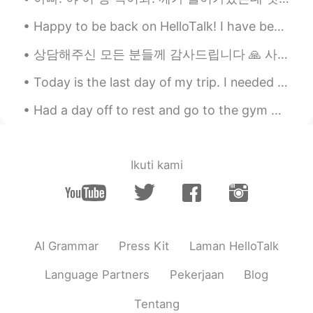
Happy to be back on HelloTalk! I have been gardening a lot lately. What have you been up to dur...
상담해주신 모든 분들께 감사드립니다 🙏 사실은 제 고민은 아니었고요 친언니가 요즘 고민하고 있었거든요 저는 듣자마자 반대를 했는데 제가 너무 언니를 보호하려고 방어적인 태...
Today is the last day of my trip. I needed this break. I didn’t know these places existed in Amer...
Had a day off to rest and go to the gym 🏋🏻‍♀️ After I ate dinner and went shopping 🛍 Now I’m w...
Ikuti kami
AI Grammar
Press Kit
Laman HelloTalk
Language Partners
Pekerjaan
Blog
Tentang