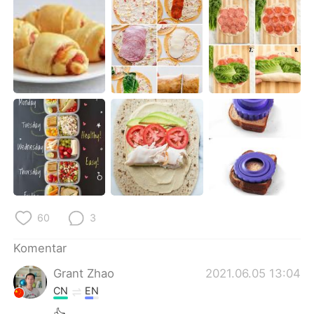
Deutsch
日本語
한국어
Русский
ไทย
Italiano
Türkçe
Tiếng Việt
Português
60
3
Komentar
Grant Zhao
2021.06.05 13:04
CN
EN