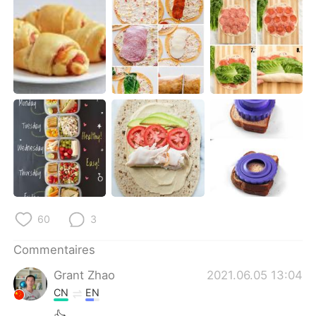
日本語
한국어
Русский
ไทย
Indonesia
Italiano
Türkçe
Tiếng Việt
Português
60
3
Commentaires
Grant Zhao
2021.06.05 13:04
CN
EN