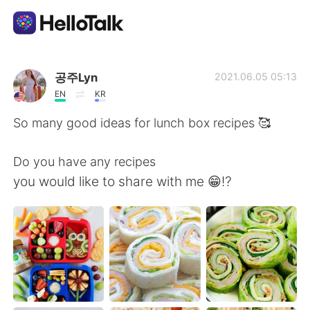
Appli d'échange linguistique
공주Lyn
2021.06.05 05:13
EN
KR
AI Grammar Checker
So many good ideas for lunch box recipes 🥰
Français
Do you have any recipes
you would like to share with me 😁⁉️
English
简体中文
繁體中文
Español
العربية
Deutsch