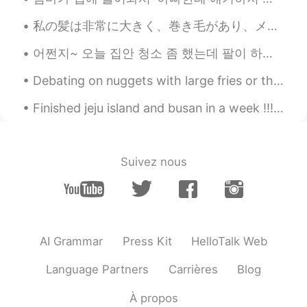
私の髪は非常に大きく、巻き毛があり、メンテナンスが困難です。時々私はハゲだったらいいのに！👴😂 頭を剃る準備としてたくさんのかつらを購入しました 💇 しかし、私はもう若い人ではありません。そんな...
어쩐지~ 오늘 집안 청소 좀 했는데 팔이 하루종일 너무 아픈거에요 '이상하다 청소 좀 했다고 이렇게 아플 일은 없을텐데~ 전에는 안 그랬잖아'라고 생각했는데 방금 그 원인을...
Debating on nuggets with large fries or they gym is the hardest thing ever 😩🥺😭 Any good songs y'...
Finished jeju island and busan in a week !!! I’m proud of myself ! I leave in 10 days so I’m tryi...
Suivez nous
AI Grammar
Press Kit
HelloTalk Web
Language Partners
Carrières
Blog
À propos