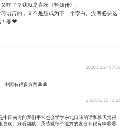
》又咋了？我就是喜欢《甄嬛传》。
学习语言的，又不是想成为下一个李白。没有必要这
😁❤️
2020.02.27 07:59
，中国有很多方言😁😁
2020.02.25 13:25
我是中国南方的我们平常也会学学东北口味的话和聊天觉得
很喜欢。好听幽默。我感觉每个地方的发言都很有味😄😄