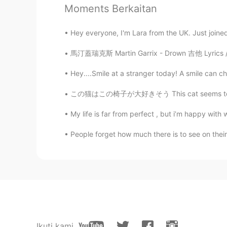
Moments Berkaitan
Jane
CN
EN
Hey everyone, I'm Lara from the UK. Just joine
或许只是给你意见吧，或是开玩笑，
接受，意见不好你也不需要接受。走
馬汀蓋瑞克斯 Martin Garrix - Drown 吉他 Lyrics / 歌
Hey....Smile at a stranger today! A smile can 
_小w
CN
EN
この猫はこの椅子が大好きそう This cat seems to love this c
Maybe they are not malicious
My life is far from perfect , but i’m happy with
People forget how much there is to see on their
品茗听箫
CN
EN
我觉得他们纠正那个儿化音可能是因
能是他们那儿的方言不经常用儿化音
文曲_ks
CN
EN
Ikuti kami