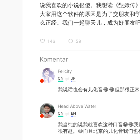
说我喜欢的小说很傻。我想读《甄嬛传
大家用这个软件的原因是为了交朋友和
么正经。我们一起聊天儿，成为好朋友吧！
146
59
Komentar
Felicity
CN
JP
我说话也会有儿化音😂😂但那很正常
Head Above Water
CN
EN
我当纯的说我就喜欢这种口音😁😄
很有趣。😄而且北京的儿化音我们也