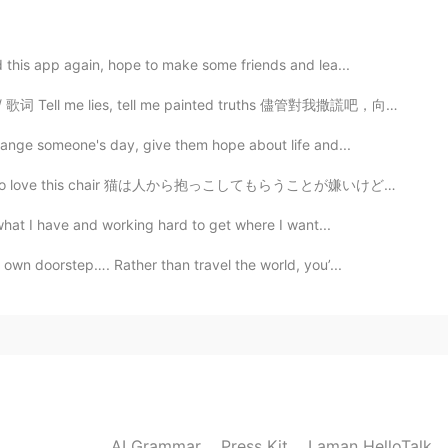
2020.02.10 14:41
d this app again, hope to make some friends and lea...
有些人就会很直接说出来（比如我），所以你觉得意见好就
自己的路，让别人说去吧。做好自己就行了。加油！
词 Tell me lies, tell me painted truths 儘管對我撒謊吧，向我述...
change someone's day, give them hope about life and...
2020.02.10 09:45
hair 猫は人から抱っこしてもらうことが嫌いけど、人と近く居ることが好き He hates to be...
 what I have and working hard to get where I want...
 own doorstep…. Rather than travel the world, you’...
2020.02.10 04:19
为他们以为你是中文初学者，希望能帮你学得更标准，也可

2020.02.10 03:47
AI Grammar
Press Kit
Laman HelloTalk