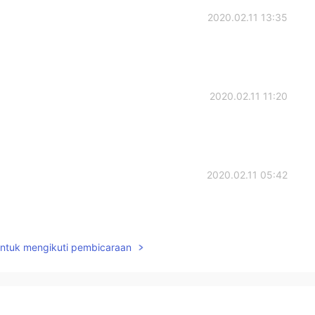
2020.02.11 13:35
2020.02.11 11:20
2020.02.11 05:42
untuk mengikuti pembicaraan
2020.02.10 15:51