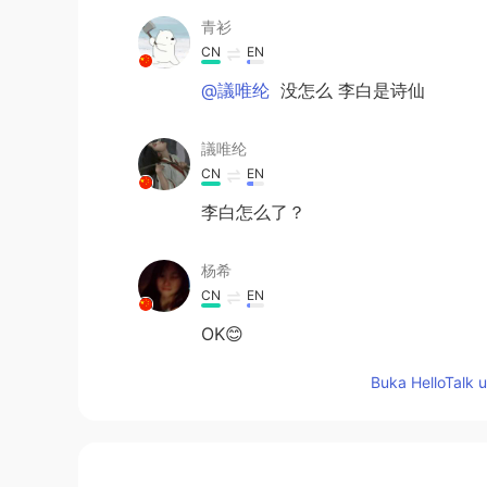
青衫
CN
EN
@議唯纶
没怎么 李白是诗仙
議唯纶
CN
EN
李白怎么了？
杨希
CN
EN
OK😊
Buka HelloTalk 
田沐.
CN
EN
是的！