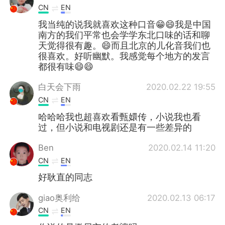
CN
EN
我当纯的说我就喜欢这种口音😁😄我是中国
南方的我们平常也会学学东北口味的话和聊
天觉得很有趣。😄而且北京的儿化音我们也
很喜欢。好听幽默。我感觉每个地方的发言
都很有味😄😄
白天会下雨
2020.02.22 19:55
CN
EN
哈哈哈我也超喜欢看甄嬛传，小说我也看
过，但小说和电视剧还是有一些差异的
Ben
2020.02.14 11:20
CN
EN
好耿直的同志
giao奥利给
2020.02.13 06:17
CN
EN