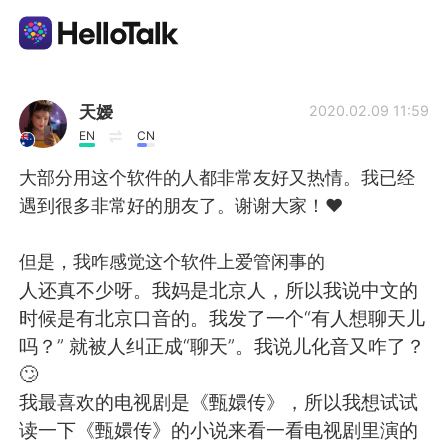
Language Exchange App
天嫒
2020.02.09 11:59
EN
CN
AI Grammar Checker
大部分用这个软件的人都非常友好又热情。我已经
遇到很多非常好的朋友了。谢谢大家！❤️
English
但是，我咋感觉这个软件上爱管闲事的
人还真不少呀。我妈是北京人，所以我说中文的
简体中文
繁體中文
时候是有北京口音的。我发了一个“有人想聊天儿
吗？” 就被人纠正成“聊天”。我说儿化音又咋了？
Español
العربية
🙄
我最喜欢的电视剧是《甄嬛传》，所以我想试试
Français
Deutsch
读一下《甄嬛传》的小说来看一看电视剧里演的