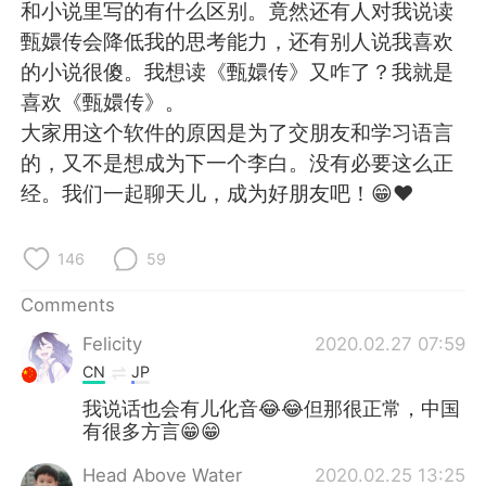
日本語
한국어
和小说里写的有什么区别。竟然还有人对我说读
甄嬛传会降低我的思考能力，还有别人说我喜欢
Русский
ไทย
的小说很傻。我想读《甄嬛传》又咋了？我就是
喜欢《甄嬛传》。
Indonesia
Italiano
大家用这个软件的原因是为了交朋友和学习语言
的，又不是想成为下一个李白。没有必要这么正
Türkçe
Tiếng Việt
经。我们一起聊天儿，成为好朋友吧！😁❤️
Português
146
59
Comments
Felicity
2020.02.27 07:59
CN
JP
我说话也会有儿化音😂😂但那很正常，中国
有很多方言😁😁
Head Above Water
2020.02.25 13:25