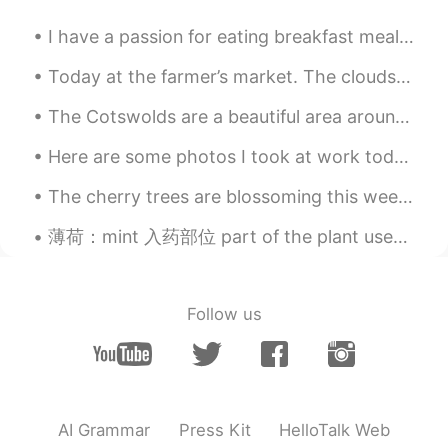
CN
EN
I have a passion for eating breakfast meals at lunchtime. 🍳 Lunchtime is the best time for brea...
是的！
Today at the farmer’s market. The clouds were so gorgeous. I couldn’t help but snap a quick photo...
Jane
2020.02.10 14:41
The Cotswolds are a beautiful area around the middle of England. If you’re ever in the UK, I can’...
CN
EN
或许只是给你意见吧，或是开玩笑，有些人
Here are some photos I took at work today. The birds are: Great Blue Heron, Sandhill Crane, Bald ...
就会很直接说出来（比如我），所以你觉得
The cherry trees are blossoming this week here in Washington, DC. Here is a photo of the trees in...
意见好就接受，意见不好你也不需要接受。
走自己的路，让别人说去吧。做好自己就行
薄荷：mint 入药部位 part of the plant used for medicine 唇形科植物薄荷的全草或叶。 性味 nature and flavor 味辛，性凉。acrid a...
了。加油！
_小w
2020.02.10 09:45
CN
EN
Follow us
Maybe they are not malicious
品茗听箫
2020.02.10 04:19
CN
EN
AI Grammar
Press Kit
HelloTalk Web
我觉得他们纠正那个儿化音可能是因为他们