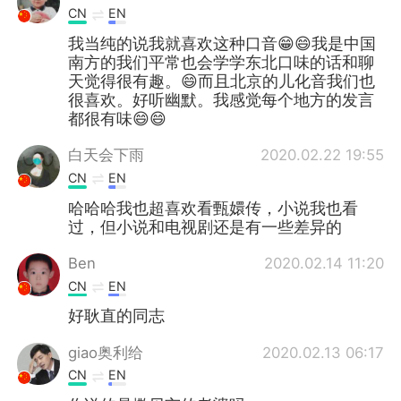
CN
EN
我当纯的说我就喜欢这种口音😁😄我是中国
南方的我们平常也会学学东北口味的话和聊
天觉得很有趣。😄而且北京的儿化音我们也
很喜欢。好听幽默。我感觉每个地方的发言
都很有味😄😄
白天会下雨
2020.02.22 19:55
CN
EN
哈哈哈我也超喜欢看甄嬛传，小说我也看
过，但小说和电视剧还是有一些差异的
Ben
2020.02.14 11:20
CN
EN
好耿直的同志
giao奥利给
2020.02.13 06:17
CN
EN