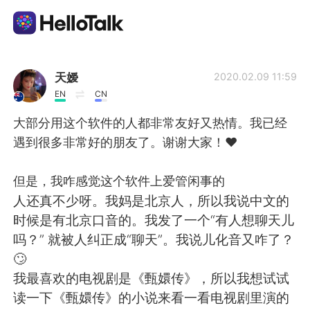
Appli d'échange linguistique
天嫒
2020.02.09 11:59
EN
CN
AI Grammar Checker
大部分用这个软件的人都非常友好又热情。我已经
遇到很多非常好的朋友了。谢谢大家！❤️
Français
但是，我咋感觉这个软件上爱管闲事的
人还真不少呀。我妈是北京人，所以我说中文的
English
简体中文
时候是有北京口音的。我发了一个“有人想聊天儿
吗？” 就被人纠正成“聊天”。我说儿化音又咋了？
繁體中文
Español
🙄
我最喜欢的电视剧是《甄嬛传》，所以我想试试
العربية
Deutsch
读一下《甄嬛传》的小说来看一看电视剧里演的