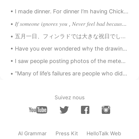
CN
EN
I made dinner. For dinner I’m having Chicken and Chinese Cabbage with some rice! I’m going to hav...
是的！
𝐼𝑓 𝑠𝑜𝑚𝑒𝑜𝑛𝑒 𝑖𝑔𝑛𝑜𝑟𝑒𝑠 𝑦𝑜𝑢 , 𝑁𝑒𝑣𝑒𝑟 𝑓𝑒𝑒𝑙 𝑏𝑎𝑑 𝑏𝑒𝑐𝑎𝑢𝑠𝑒 𝑚𝑜𝑠𝑡 𝑝𝑒𝑜𝑝𝑙𝑒 𝑡𝑒𝑛𝑑 𝑡𝑜 𝑎𝑣𝑜𝑖𝑑 𝑒𝑥𝑝𝑒𝑛𝑠𝑖𝑣𝑒 𝑡ℎ𝑖𝑛𝑔𝑠 𝑎𝑠 𝑡ℎ𝑒...
Jane
2020.02.10 14:41
五月一日、フィンラドでは大きな祝日でした｡Vappuと言われています｡両親に送ってもらった写真です｡ 飲み物はvappuだけに飲まれるものです｡ simaと言われています｡ 更に、食べ物も特別な...
CN
EN
或许只是给你意见吧，或是开玩笑，有些人
Have you ever wondered why the drawing of a heart doesn’t look like the human heart? That’s bec...
就会很直接说出来（比如我），所以你觉得
I saw people posting photos of the meteor shower from last night at 3am. It must be nice to live ...
意见好就接受，意见不好你也不需要接受。
走自己的路，让别人说去吧。做好自己就行
“Many of life’s failures are people who did not realize how close they were to success when they ...
了。加油！
_小w
2020.02.10 09:45
CN
EN
Suivez nous
Maybe they are not malicious
品茗听箫
2020.02.10 04:19
CN
EN
AI Grammar
Press Kit
HelloTalk Web
我觉得他们纠正那个儿化音可能是因为他们