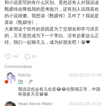
日本語
한국어
和小说里写的有什么区别。竟然还有人对我说读
甄嬛传会降低我的思考能力，还有别人说我喜欢
Русский
ไทย
的小说很傻。我想读《甄嬛传》又咋了？我就是
喜欢《甄嬛传》。
Indonesia
Italiano
大家用这个软件的原因是为了交朋友和学习语言
的，又不是想成为下一个李白。没有必要这么正
Türkçe
Tiếng Việt
经。我们一起聊天儿，成为好朋友吧！😁❤️
Português
146
59
Commentaires
Felicity
2020.02.27 07:59
CN
JP
我说话也会有儿化音😂😂但那很正常，中国
有很多方言😁😁
Head Above Water
2020.02.25 13:25