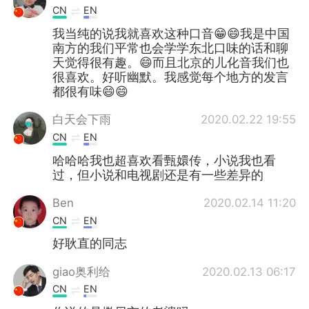
CN
EN
我当纯的说我就喜欢这种口音😁😄我是中国
南方的我们平常也会学学东北口味的话和聊
天觉得很有趣。😄而且北京的儿化音我们也
很喜欢。好听幽默。我感觉每个地方的发言
都很有味😄😄
白天会下雨
2020.02.22 19:55
CN
EN
哈哈哈我也超喜欢看甄嬛传，小说我也看
过，但小说和电视剧还是有一些差异的
Ben
2020.02.14 11:20
CN
EN
好耿直的同志
giao奥利给
2020.02.13 06:17
CN
EN