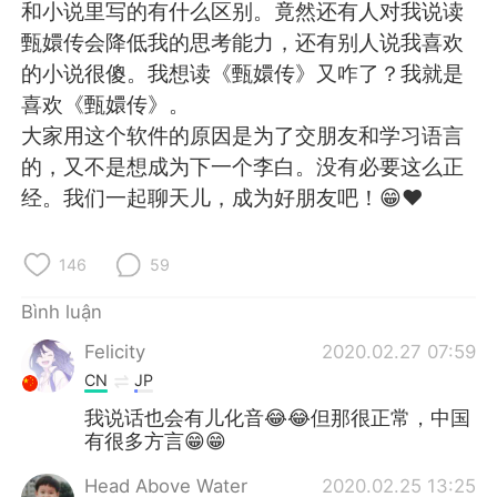
Deutsch
日本語
和小说里写的有什么区别。竟然还有人对我说读
甄嬛传会降低我的思考能力，还有别人说我喜欢
한국어
Русский
的小说很傻。我想读《甄嬛传》又咋了？我就是
喜欢《甄嬛传》。
ไทย
Indonesia
大家用这个软件的原因是为了交朋友和学习语言
的，又不是想成为下一个李白。没有必要这么正
Italiano
Türkçe
经。我们一起聊天儿，成为好朋友吧！😁❤️
Português
146
59
Bình luận
Felicity
2020.02.27 07:59
CN
JP
我说话也会有儿化音😂😂但那很正常，中国
有很多方言😁😁
Head Above Water
2020.02.25 13:25