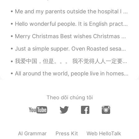
CN
EN
Me and my parents outside the hospital I was born in. We went to visit my birthplace a few weeks ...
是的！
Hello wonderful people. It is English practice time again! Send me a message if you would like t...
Jane
2020.02.10 14:41
Merry Christmas Best wishes Christmas greetings Happy holidays Merry Xmas Holiday greetings ...
CN
EN
或许只是给你意见吧，或是开玩笑，有些人
Just a simple supper. Oven Roasted sesame and BBQ sauce chicken,🍗 with black quinoa rice🍚 and gar...
就会很直接说出来（比如我），所以你觉得
我爱中国，但是。。。 我不觉得人人一定要爱中国。我只是觉得人人不一定要恨中国。 我每次说到那些不尊重中国的外国人或者不承认中国的海外华人，我的观点不是大家一定要爱中国。 有些人觉得中国媒体...
意见好就接受，意见不好你也不需要接受。
走自己的路，让别人说去吧。做好自己就行
All around the world, people live in homes made from shipping containers. Some use only one conta...
了。加油！
_小w
2020.02.10 09:45
CN
EN
Theo dõi chúng tôi
Maybe they are not malicious
品茗听箫
2020.02.10 04:19
CN
EN
AI Grammar
Press Kit
Web HelloTalk
我觉得他们纠正那个儿化音可能是因为他们