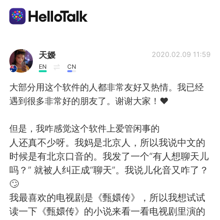
Ứng dụng trao đổi ngôn ngữ
天嫒
2020.02.09 11:59
EN
CN
AI Grammar Checker
大部分用这个软件的人都非常友好又热情。我已经
遇到很多非常好的朋友了。谢谢大家！❤️
Tiếng Việt
但是，我咋感觉这个软件上爱管闲事的
人还真不少呀。我妈是北京人，所以我说中文的
English
简体中文
时候是有北京口音的。我发了一个“有人想聊天儿
吗？” 就被人纠正成“聊天”。我说儿化音又咋了？
繁體中文
Español
🙄
我最喜欢的电视剧是《甄嬛传》，所以我想试试
العربية
Français
读一下《甄嬛传》的小说来看一看电视剧里演的