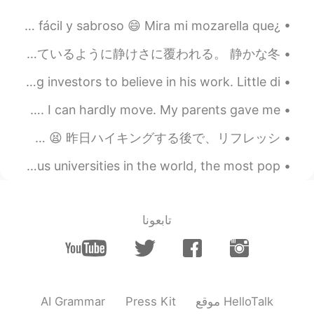
EN
CN
¿Alguna vez alguien ha hecho su propio queso? Es barato, fácil y sabroso 😄 Mira mi mozarella que...
是的！
地元のミシガン州ってきれいじゃない？😍 坂をおりて、この道を3マイルほど行くと、故郷の村がある。1500人も住まない、とても小さな村で、冬になると眠っているように静けさに覆われる。 静かな冬...
2020.02.10 14:41
Jane
Reading about Tesla’s first few attempts at getting investors to believe in his work. Little di...
EN
CN
或许只是给你意见吧，或是开玩笑，有些人
I had a good Christmas with my family. I ate too much food. I can hardly move. My parents gave me...
就会很直接说出来（比如我），所以你觉得
最近、何でかよく分かんないけど、日本語能力に自信が下げてきてる。勉強すれば勉強するほど、日本語なんて出来ないなーって気がする。 この壁が渡れない気がする 😫 昨日ハイキングする後で、リフレッシ...
意见好就接受，意见不好你也不需要接受。
走自己的路，让别人说去吧。做好自己就行
Did you know that at Harvard, one of the most prestigious universities in the world, the most pop...
了。加油！
2020.02.10 09:45
_小w
EN
CN
تابعونا
Maybe they are not malicious
2020.02.10 04:19
品茗听箫
EN
CN
AI Grammar
Press Kit
موقع HelloTalk
我觉得他们纠正那个儿化音可能是因为他们