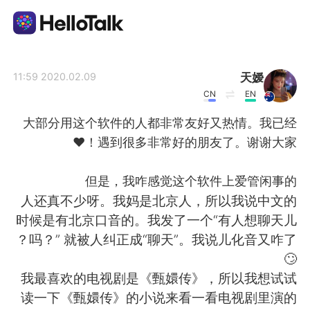
تطبيق تبادل اللغة
天嫒
2020.02.09 11:59
CN
EN
AI Grammar Checker
大部分用这个软件的人都非常友好又热情。我已经
遇到很多非常好的朋友了。谢谢大家！❤️
العربية
但是，我咋感觉这个软件上爱管闲事的
人还真不少呀。我妈是北京人，所以我说中文的
English
简体中文
时候是有北京口音的。我发了一个“有人想聊天儿
吗？” 就被人纠正成“聊天”。我说儿化音又咋了？
繁體中文
Español
🙄
我最喜欢的电视剧是《甄嬛传》，所以我想试试
Français
Deutsch
读一下《甄嬛传》的小说来看一看电视剧里演的