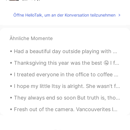
KR
EN
뭐야 나보다 한국말 잘하네..
Öffne HelloTalk, um an der Konversation teilzunehmen
carla 가영
2020.08.17 17:19
EN
HT
KR
Ähnliche Momente
@Korean teacher
고마워요
Had a beautiful day outside playing with my kids. I hope you all had a happy day😊 밖에서 아이들과 즐거운 하...
Korean teacher
2020.08.13 22:07
KR
EN
Thanksgiving this year was the best 🤤 I forgot to take a picture of the turkey because I was too ...
한국어 아자아자 파이팅
I treated everyone in the office to coffee today because I'm about to leave my job. My colleague ...
I hope my little Itsy is alright. She wasn't feeling well earlier, and it really scared me. 😔❤ 私は...
They always end so soon But truth is, though our days are through There's a part of me that's a ...
Fresh out of the camera. Vancouverites long for the summer so much! After having so many cloudy a...