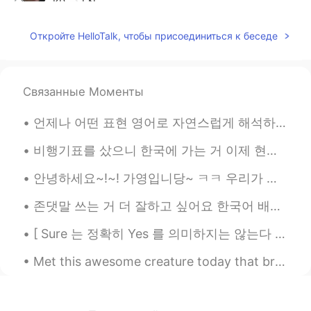
KR
EN
뭐야 나보다 한국말 잘하네..
Откройте HelloTalk, чтобы присоединиться к беседе
carla 가영
2020.08.17 17:19
EN
HT
KR
Связанные Моменты
@Korean teacher
고마워요
언제나 어떤 표현 영어로 자연스럽게 해석하고 싶다면 메시지 보내줘요! 이상하게 들을 수 있지만 요즘 스트레스 많은데 수정할 때 재밌어요 ㅋㅋㅋ 그래서 영어에 대한 질문이나 수...
Korean teacher
2020.08.13 22:07
KR
EN
비행기표를 샀으니 한국에 가는 거 이제 현실이예요... 무엇으로부터 해야 할까 어디로부터 갈까 지금은 완전 고민 중이예요 😅 그리고 한국어 실력이 좀 괜찮지만 실제로 한국어로...
한국어 아자아자 파이팅
안녕하세요~!~! 가영입니당~ ㅋㅋ 우리가 새해에 접어들면서 저는 영어 배우고 있는 님들에게 동기를 좀 주고 제 도움도 줄 수 있도록 이 글을 쓰고 있어요 ^^ 새 언어를...
존댓말 쓰는 거 더 잘하고 싶어요 한국어 배우기 시작한 이후로 보통 반말 쓰니까 (한국친구들과 반말 쓰죠 당연히 처음 만난 사람과 안쓰죠) 존댓말 실력은 정말 최악이다 ㅜㅜ ...
[ Sure 는 정확히 Yes 를 의미하지는 않는다 ] 제가 한국사람들에게 많이 봤던 사소한 실수는 “yes” 라고 하고 싶을 때 그냥 “sure” 라고 하는 거에요. 아마...
Met this awesome creature today that brightened up my run. She gave me some motivation with some ...