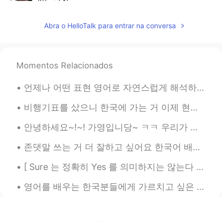
KR
EN
뭐야 나보다 한국말 잘하네..
Abra o HelloTalk para entrar na conversa
carla 가영
2020.08.17 17:19
EN
HT
KR
Momentos Relacionados
@Korean teacher
고마워요
언제나 어떤 표현 영어로 자연스럽게 해석하고 싶다면 메시지 보내줘요! 이상하게 들을 수 있지만 요즘 스트레스 많은데 수정할 때 재밌어요 ㅋㅋㅋ 그래서 영어에 대한 질문이나 수...
Korean teacher
2020.08.13 22:07
KR
EN
비행기표를 샀으니 한국에 가는 거 이제 현실이예요... 무엇으로부터 해야 할까 어디로부터 갈까 지금은 완전 고민 중이예요 😅 그리고 한국어 실력이 좀 괜찮지만 실제로 한국어로...
한국어 아자아자 파이팅
안녕하세요~!~! 가영입니당~ ㅋㅋ 우리가 새해에 접어들면서 저는 영어 배우고 있는 님들에게 동기를 좀 주고 제 도움도 줄 수 있도록 이 글을 쓰고 있어요 ^^ 새 언어를...
존댓말 쓰는 거 더 잘하고 싶어요 한국어 배우기 시작한 이후로 보통 반말 쓰니까 (한국친구들과 반말 쓰죠 당연히 처음 만난 사람과 안쓰죠) 존댓말 실력은 정말 최악이다 ㅜㅜ ...
[ Sure 는 정확히 Yes 를 의미하지는 않는다 ] 제가 한국사람들에게 많이 봤던 사소한 실수는 “yes” 라고 하고 싶을 때 그냥 “sure” 라고 하는 거에요. 아마...
영어를 배우는 한국분들에게 가르치고 싶은 것이 있어요!! “play with me”라는 표현에 관한이에요 한국사람들이 이런 말할 때 “나랑 놀자”라고 말하고 싶죠? 근데...